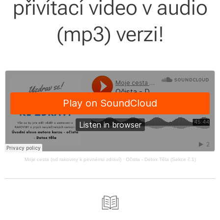
přivítací video v audio
(mp3) verzi!
Moje cesta (od rakoviny k pevnému zdraví)
·
Očista - Detox Těla (Sekce č.1)