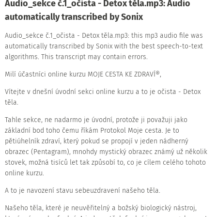
Audio_sekce č.1_očista - Detox těla.mp3:
Audio
automatically transcribed by Sonix
Audio_sekce č.1_očista - Detox těla.mp3:
this mp3 audio file
was
automatically transcribed by Sonix
with the
best speech-to-text
algorithms.
This transcript may contain errors.
Milí účastníci online kurzu MOJE CESTA KE ZDRAVÍ®,
Vítejte v dnešní úvodní sekci online kurzu a to je očista - Detox
těla.
Tahle sekce, ne nadarmo je úvodní, protože ji považuji jako
základní bod toho čemu říkám Protokol Moje cesta. Je to
pětiúhelník zdraví, který pokud se propojí v jeden nádherný
obrazec (Pentagram), mnohdy mystický obrazec známý už několik
stovek, možná tisíců let tak způsobí to, co je cílem celého tohoto
online kurzu.
A to je navození stavu sebeuzdravení našeho těla.
Našeho těla, které je neuvěřitelný a božský biologický nástroj,