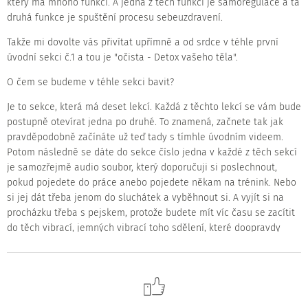
který má mnoho funkcí. A jedna z těch funkcí je samoregulace a ta
druhá funkce je spuštění procesu sebeuzdravení.
Takže mi dovolte vás přivítat upřímně a od srdce v téhle první
úvodní sekci č.1 a tou je "očista - Detox vašeho těla".
O čem se budeme v téhle sekci bavit?
Je to sekce, která má deset lekcí. Každá z těchto lekcí se vám bude
postupně otevírat jedna po druhé. To znamená, začnete tak jak
pravděpodobně začínáte už teď tady s tímhle úvodním videem.
Potom následně se dáte do sekce číslo jedna v každé z těch sekcí
je samozřejmě audio soubor, který doporučuji si poslechnout,
pokud pojedete do práce anebo pojedete někam na trénink. Nebo
si jej dát třeba jenom do sluchátek a vyběhnout si. A vyjít si na
procházku třeba s pejskem, protože budete mít víc času se zacítit
do těch vibrací, jemných vibrací toho sdělení, které doopravdy
bych chtěl vám všem sdělit že:
Neexistují na tomhle světě nevyléčitelné nemoci.
Až na nějaké velmi malé jednicové výjimky, ale spíše existují
jenom lidi, kteří se nechtějí uzdravit a chtějí se léčit.