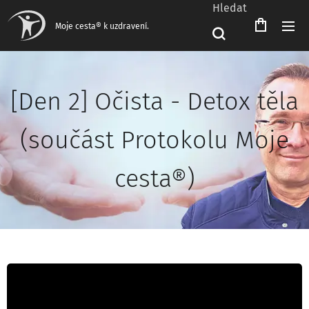
Hledat
Moje cesta® k uzdravení.
[Den 2] Očista - Detox těla
(součást Protokolu Moje
cesta®)