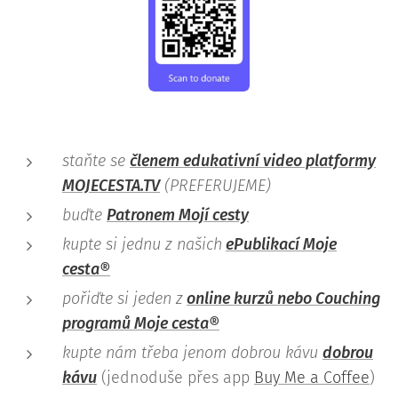
staňte se
členem edukativní video platformy
MOJECESTA.TV
(PREFERUJEME)
buďte
Patronem Mojí cesty
kupte si jednu z našich
ePublikací Moje
cesta®
pořiďte si jeden z
online kurzů nebo Couching
programů Moje cesta®
kupte nám třeba jenom dobrou kávu
dobrou
kávu
(jednoduše přes app
Buy Me a Coffee
)