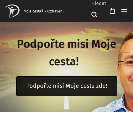
Hledat
Čeština‎
Moje cesta® k uzdravení.
Podpořte misi Moje
cesta!
Podpořte misi Moje cesta zde!