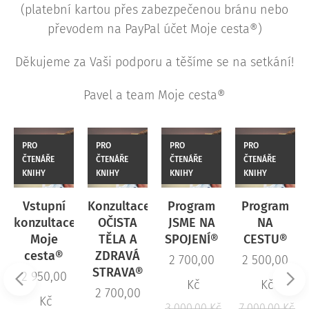
(platební kartou přes zabezpečenou bránu nebo
převodem na PayPal účet Moje cesta®)
Děkujeme za Vaši podporu a těšíme se na setkání!
Pavel a team Moje cesta®
PRO
PRO
PRO
PRO
ČTENÁŘE
ČTENÁŘE
ČTENÁŘE
ČTENÁŘE
KNIHY
KNIHY
KNIHY
KNIHY
Vstupní
Konzultace
Program
Program
konzultace
OČISTA
JSME NA
NA
e
Moje
TĚLA A
SPOJENÍ®
CESTU®
cesta®
ZDRAVÁ
2 700,00
2 500,00
STRAVA®
2 950,00
Kč
Kč
2 700,00
Kč
3 000,00
Kč
7 000,00
Kč