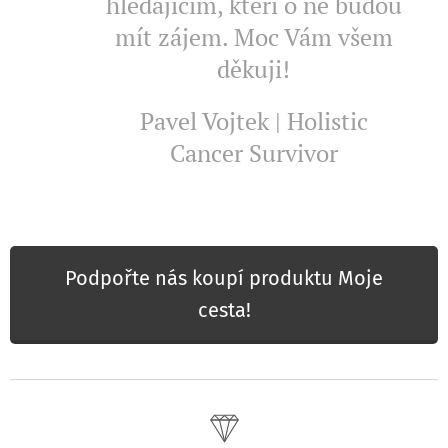
hledajícím, kteří o ně budou
mít zájem. Moc Vám všem
děkuji!
Pavel Vojtek | Holistic
Cancer Survivor
Podpořte nás koupí produktu Moje
cesta!