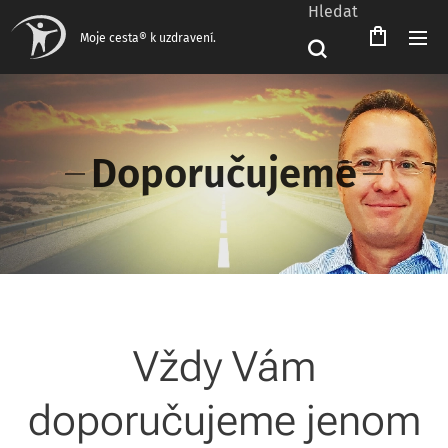
Hledat
Čeština‎
Moje cesta® k uzdravení.
Doporučujeme
Vždy Vám
doporučujeme jenom