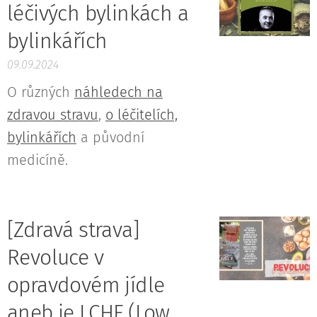
léčivých bylinkách a
bylinkářích
09.09.2024
O různých
náhledech na
zdravou stravu
,
o léčitelích,
bylinkářích
a původní
medicíně.
[Zdravá strava]
Revoluce v
opravdovém jídle
aneb je LCHF (Low