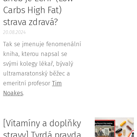
Carbs High Fat)
strava zdravá?
20.08.2024
Tak se jmenuje fenomenální
kniha, kterou napsal se
svými kolegy lékař, bývalý
ultramaratonský běžec a
emeritní profesor
Tim
Noakes
.
[Vitamíny a doplňky
stravy] Tvrdá pravda