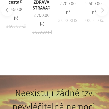
cesta®
ZDRAVÁ
2 700,00
2 500,00
STRAVA®
2 950,00
Kč
Kč
2 700,00
Kč
3 000,00
Kč
7 000,00
Kč
Kč
3 500,00
Kč
3 000,00
Kč
Neexistují žádné tzv.
nevyléčitelné nemoci,