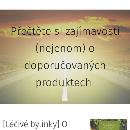
Přečtěte si zajímavosti
(nejenom) o
doporučovaných
produktech
[Léčivé bylinky] O