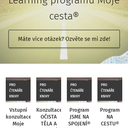
Learning programů Moje
cesta®
Máte více otázek? Ozvěte se mi zde!
PRO
PRO
PRO
PRO
ČTENÁŘE
ČTENÁŘE
ČTENÁŘE
ČTENÁŘE
KNIHY
KNIHY
KNIHY
KNIHY
Vstupní
Konzultace
Program
Program
konzultace
OČISTA
JSME NA
NA
e
Moje
TĚLA A
SPOJENÍ®
CESTU®