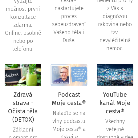
cesta®
benefitů pro Ty
Využijte
nastartujete
z Vás s
možnost první
proces
diagnózou
konzultace
sebeuzdravení
rakovina nebo
zdarma.
Vašeho těla i
tzv.
Online, osobně
Duše.
nevyléčitelná
nebo po
nemoc.
telefonu.
Zdravá
Podcast
YouTube
strava -
Moje cesta®
kanál Moje
Očista těla
cesta®
Nalaďte se na
(DETOX)
vlny podcastu
Všechny
Moje cesta® a
veřejně
Základní
získejte
dostupná videa
element pro