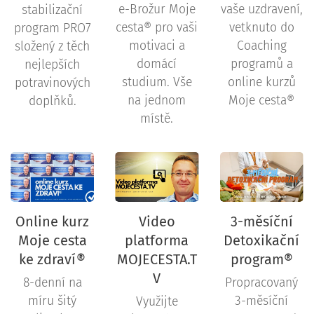
e-Brožur Moje
vaše uzdravení,
stabilizační
cesta® pro vaši
vetknuto do
program PRO7
motivaci a
Coaching
složený z těch
domácí
programů a
nejlepších
studium. Vše
online kurzů
potravinových
na jednom
Moje cesta®
doplňků.
místě.
Online kurz
Video
3-měsíční
Moje cesta
platforma
Detoxikační
ke zdraví®
MOJECESTA.T
program®
V
8-denní na
Propracovaný
míru šitý
3-měsíční
Využijte