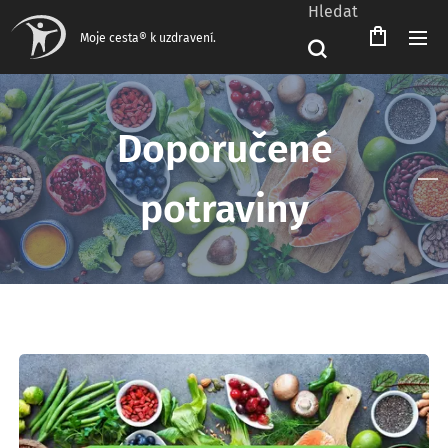
Hledat
Čeština‎
Moje cesta® k uzdravení.
Doporučené
potraviny