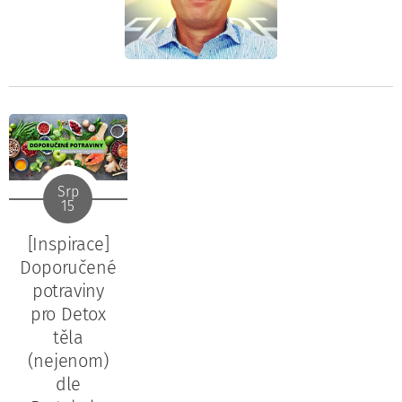
Srp
15
[Inspirace]
Doporučené
potraviny
pro Detox
těla
(nejenom)
dle