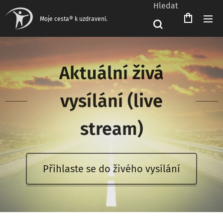
Hledat
Čeština‎
Moje cesta® k uzdravení.
Aktuální živá
vysílání (live
stream)
Přihlaste se do živého vysílání