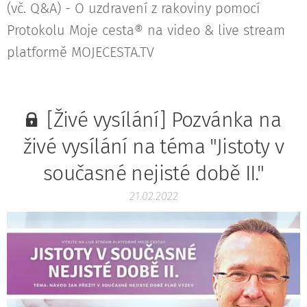
(vč. Q&A) - O uzdravení z rakoviny pomocí
Protokolu Moje cesta® na video & live stream
platformě MOJECESTA.TV
[Živé vysílání] Pozvánka na
živé vysílání na téma "Jistoty v
současné nejisté době II."
21.02.2022