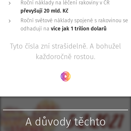
Roční náklady na léčení rakoviny v ČR
převyšují 20 mld. Kč
Roční světové náklady spojené s rakovinou se
odhadují na
více jak 1 trilion dolarů
Tyto čísla zní strašidelně. A bohužel
každoročně rostou.
A důvody těchto