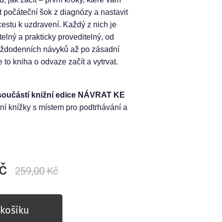
počáteční šok z diagnózy a nastavit
estu k uzdravení. Každý z nich je
telný a prakticky proveditelný, od
ždodenních návyků až po zásadní
e to kniha o odvaze začít a vytrvat.
 součástí knižní edice NÁVRAT KE
ní knížky s místem pro podtrhávání a
č
259,00
Kč
košíku