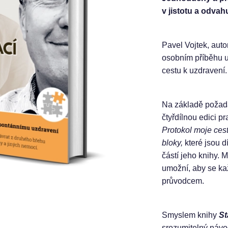
v jistotu a odvahu
Pavel Vojtek, auto
osobním příběhu u
cestu k uzdravení.
Na základě požada
čtyřdílnou edici p
Protokol moje ces
bloky,
které jsou 
částí jeho knihy. 
umožní, aby se ka
průvodcem.
Smyslem knihy
St
srozumitelný návod