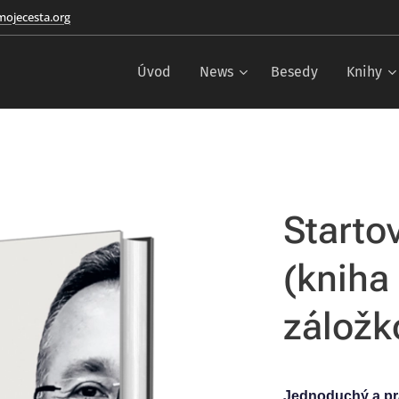
ojecesta.org
Úvod
News
Besedy
Knihy
Starto
(kniha 
záložk
Jednoduchý a pra