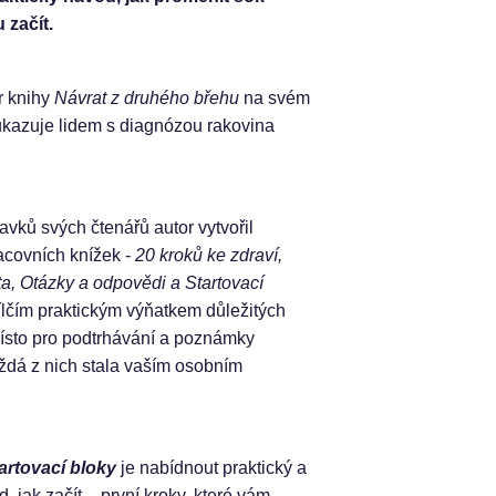
 začít.
r knihy
Návrat z druhého břehu
na svém
kazuje lidem s diagnózou rakovina
vků svých čtenářů autor vytvořil
racovních knížek -
20 kroků ke zdraví,
ta, Otázky a odpovědi a Startovací
dílčím praktickým výňatkem důležitých
Místo pro podtrhávání a poznámky
ždá z nich stala vaším osobním
artovací bloky
je nabídnout praktický a
, jak začít – první kroky, které vám