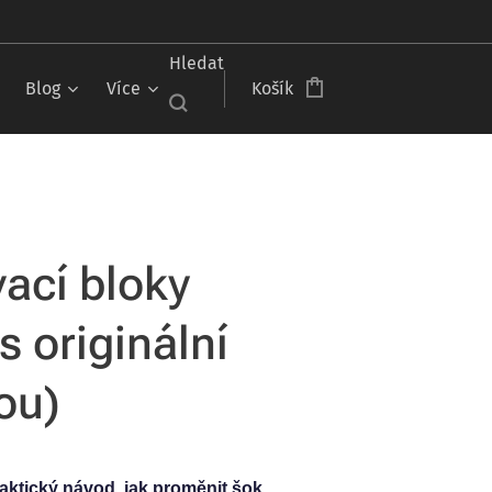
Hledat
Blog
Více
Košík
vací bloky
s originální
ou)
ktický návod, jak proměnit šok