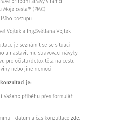
ravé přírodní stravy v rámci
u Moje cesta® (PMC)
lšího postupu
vel Vojtek a Ing.Světlana Vojtek
ltace je seznámit se se situací
ho a nastavit mu stravovací návyky
avu pro očistu/detox těla na cestu
oviny nebo jiné nemoci.
onzultaci je:
ání Vašeho příběhu přes formulář
rmínu - datum a čas konzultace
zde
.