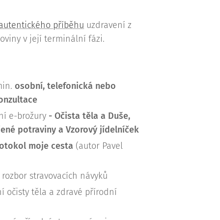
autentického příběhu
uzdravení z
oviny v její terminální fázi.
min.
osobní, telefonická nebo
onzultace
ní e-brožury
-
Očista těla a Duše,
né potraviny a Vzorový jídelníček
otokol moje cesta
(autor Pavel
 rozbor stravovacích návyků
í očisty těla a zdravé přírodní