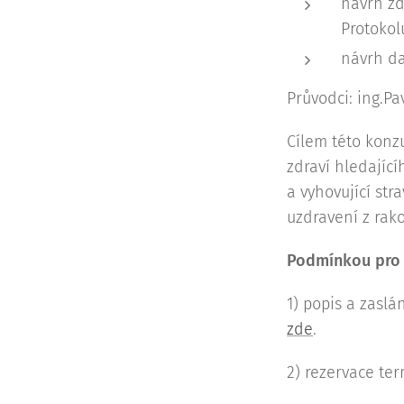
návrh zd
Protokol
návrh da
Průvodci: ing.Pa
Cílem této konzu
zdraví hledající
a vyhovující str
uzdravení z rak
Podmínkou pro k
1) popis a zasl
zde
.
2) rezervace te