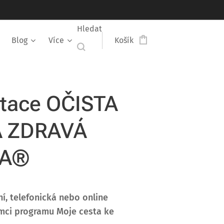
Hledat
Blog
Více
Košík
tace OČISTA
A ZDRAVÁ
VA®
ní, telefonická nebo online
ámci programu Moje cesta ke