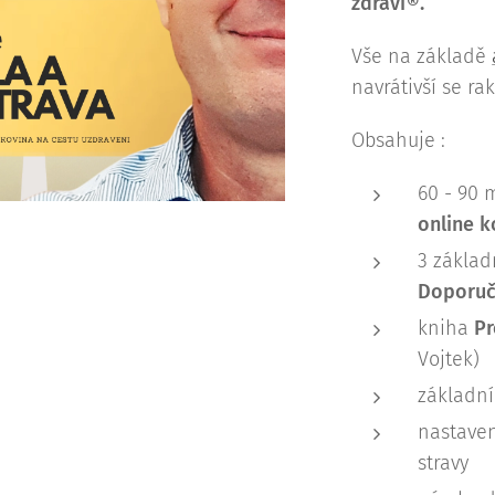
zdraví®.
Vše na základě
navrátivší se rak
Obsahuje :
60 - 90 
online k
3 základ
Doporuče
kniha
Pr
Vojtek)
základní
nastaven
stravy