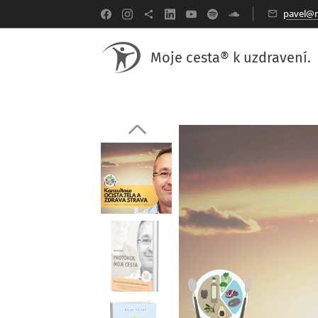
pavel@m
Moje cesta® k uzdravení.