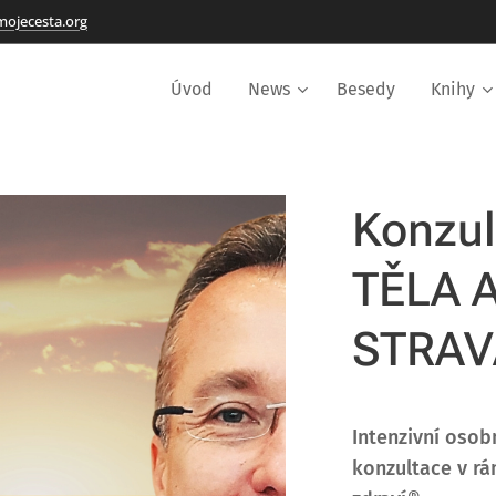
ojecesta.org
Úvod
News
Besedy
Knihy
Konzul
TĚLA 
STRA
Intenzivní osob
konzultace v r