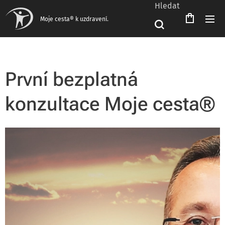
Hledat
Moje cesta® k uzdravení.
První bezplatná
konzultace Moje cesta®