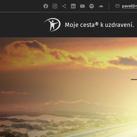
pavel@m
Moje cesta® k uzdravení.