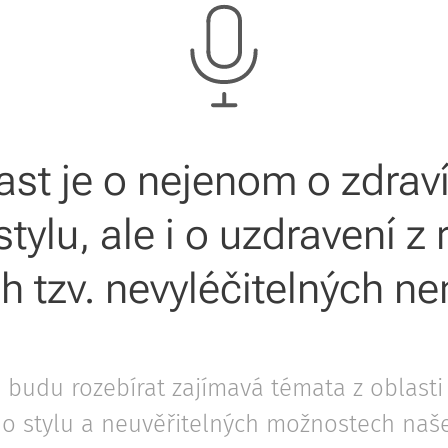
st je o nejenom o zdrav
tylu, ale i o uzdravení z
ch tzv. nevyléčitelných n
budu rozebírat zajímavá témata z oblasti 
ho stylu a neuvěřitelných možnostech naš