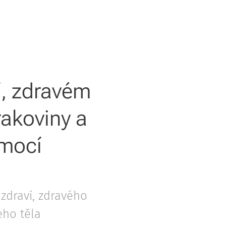
í, zdravém
 rakoviny a
emocí
zdraví, zdravého
eho těla