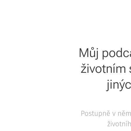
Můj podca
životním s
jiný
Postupně v něm 
životní