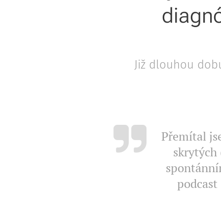
diagnó
Již dlouhou dobu
Přemítal js
skrytých 
spontánním
podcast 