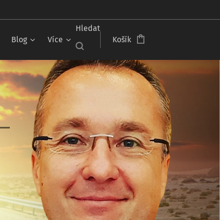
Čeština‎
Hledat
Blog
Více
Košík