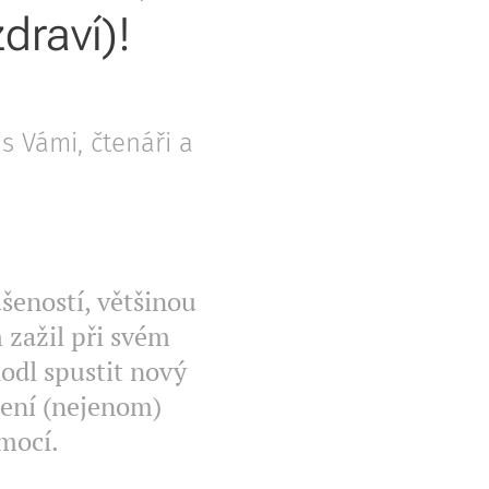
draví)!
s Vámi, čtenáři a
šeností, většinou
 zažil při svém
odl spustit nový
pení (nejenom)
emocí.