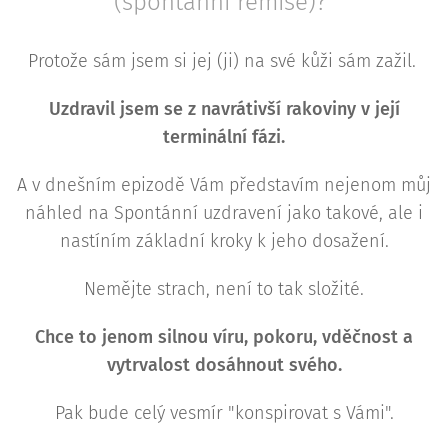
(spontánní remise)?
Protože sám jsem si jej (ji) na své kůži sám zažil.
Uzdravil jsem se z navrátivší rakoviny v její
terminální fázi.
A v dnešním epizodě Vám představím nejenom můj
náhled na Spontánní uzdravení jako takové, ale i
nastíním základní kroky k jeho dosažení.
Nemějte strach, není to tak složité.
Chce to jenom silnou víru, pokoru, vděčnost a
vytrvalost dosáhnout svého.
Pak bude celý vesmír "konspirovat s Vámi".