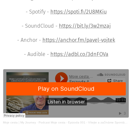
- Spotify -
https://spoti.fi/2U8MKiu
- SoundCloud -
https://bit.ly/3w2mzaj
- Anchor -
https://anchor.fm/pavel-vojtek
- Audible -
https://adbl.co/3dnFOVa
Moje cesta | My Journey
·
Podcast Moje cesta - Epizoda 001 - Vítejte a začínáme Spontánním uzdravením z rakoviny