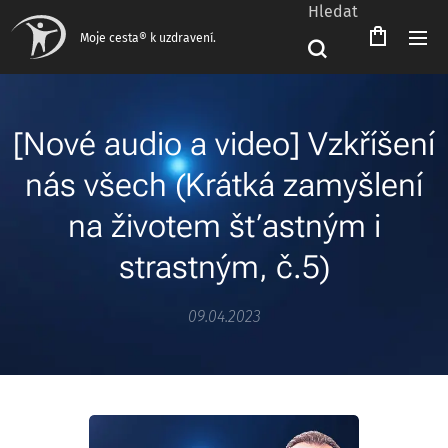
Hledat
Moje cesta® k uzdravení.
[Nové audio a video] Vzkříšení
nás všech (Krátká zamyšlení
na životem šťastným i
strastným, č.5)
09.04.2023