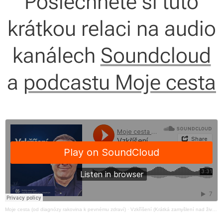
Poslechněte si tuto
krátkou relaci na audio
kanálech
Soundcloud
a
podcastu Moje cesta
Moje cesta (od diagnózy rakovina k pevnému zdraví)
·
Vzkříšení (Krátká zamyšlení nad životem šťastným i strastným, č.5)