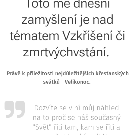
Toto mé dnešní
zamyšlení je nad
tématem Vzkříšení či
zmrtvýchvstání.
Právě k příležitosti nejdůležitějších křesťanských
svátků - Velikonoc.
Dozvíte se v ní můj náhled
na to proč se náš současný
"Svět" řítí tam, kam se řítí a