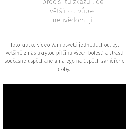
proč si tu zkázu lidé
většinou vůbec
neuvědomují.
Toto krátké video Vám osvětli jednoduchou, byť
většině z nás ukrytou příčinu všech bolestí a strastí
současné uspěchané a na ego na úspěch zaměřené
doby.