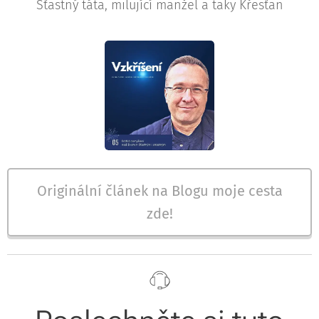
Šťastný táta, milující manžel a taky Křesťan
Originální článek na Blogu moje cesta
zde!