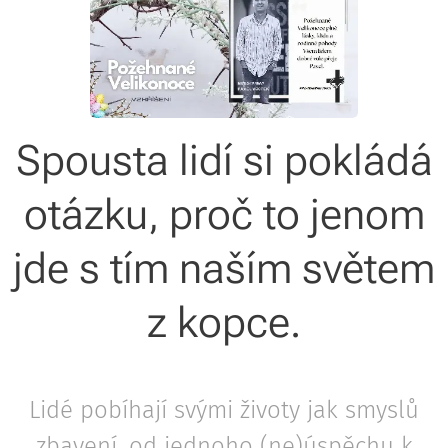
Spousta lidí si pokládá
otázku, proč to jenom
jde s tím naším světem
z kopce.
Lidé pobíhají svými životy jak smyslů
zbavení, od jednoho (ne)úspěchu k