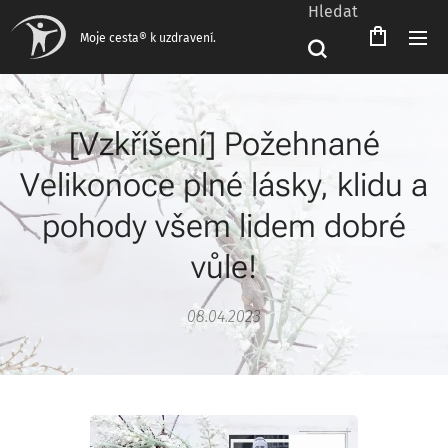
Hledat
Moje cesta® k uzdravení.
[Vzkříšení] Požehnané
Velikonoce plné lásky, klidu a
pohody všem lidem dobré
vůle!
08.04.2023