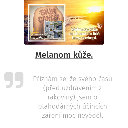
Melanom kůže.
Přiznám se, že svého času
(před uzdravením z
rakoviny) jsem o
blahodárných účincích
záření moc nevěděl.