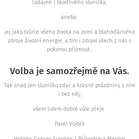
(údajně ) škodlivého sluníčka,
anebo
jej jako tvůrce všeho života na zemi a blahodárného
zdroje životní energie, a tím i zdraví všech z nás s
pokorou přijmout .
Volba je samozřejmě na Vás.
Tak snad jen sluníčku zdar a krásné prázdniny s ním
i bez něj,
všem lidem dobré vůle přeje
Pavel Vojtek
Holistic Cancer Survivor | Průvodce a Mentor