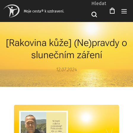
Hledat
Čeština‎
Moje cesta® k uzdravení.
[Rakovina kůže] (Ne)pravdy o
slunečním záření
12.07.2024