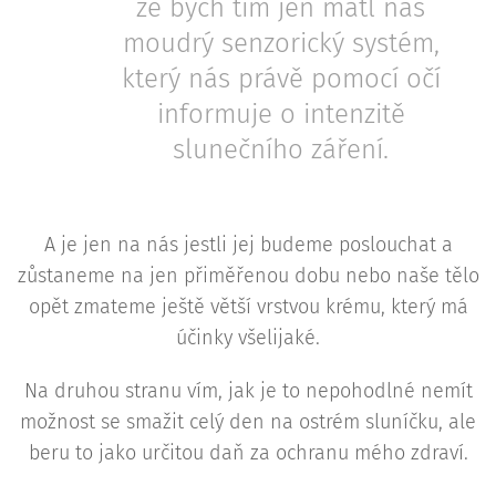
že bych tím jen mátl náš
moudrý senzorický systém,
který nás právě pomocí očí
informuje o intenzitě
slunečního záření.
A je jen na nás jestli jej budeme poslouchat a
zůstaneme na jen přiměřenou dobu nebo naše tělo
opět zmateme ještě větší vrstvou krému, který má
účinky všelijaké.
Na druhou stranu vím, jak je to nepohodlné nemít
možnost se smažit celý den na ostrém sluníčku, ale
beru to jako určitou daň za ochranu mého zdraví.