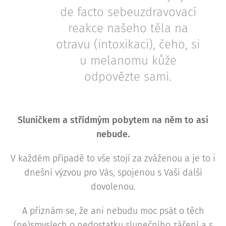
de facto sebeuzdravovací
reakce našeho těla na
otravu (intoxikaci), čeho, si
u melanomu kůže
odpovězte sami.
Sluníčkem a střídmým pobytem na něm to asi
nebude.
V každém případě to vše stojí za zváženou a je to i
dnešní výzvou pro Vás, spojenou s Vaší další
dovolenou.
A přiznám se, že ani nebudu moc psát o těch
(ne)smyslech o nedostatku slunečního záření a s