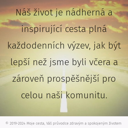
Náš život je nádherná a
inspirující cesta plná
každodenních výzev, jak být
lepší než jsme byli včera a
zároveň prospěšnější pro
celou naši komunitu.
© 2019-2024 Moje cesta, Váš průvodce zdravým a spokojeným životem