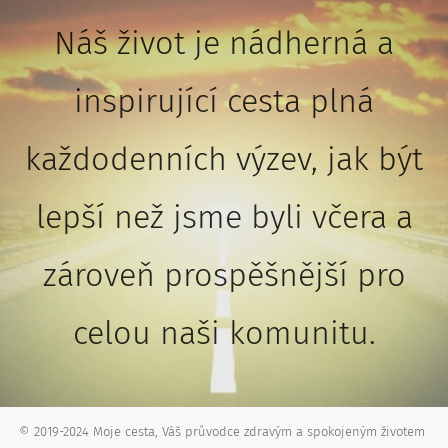
Náš život je nádherná a
inspirující cesta plná
každodenních výzev, jak být
lepší než jsme byli včera a
zároveň prospěšnější pro
celou naši komunitu.
© 2019-2024 Moje cesta, Váš průvodce zdravým a spokojeným životem