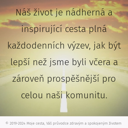
Náš život je nádherná a
inspirující cesta plná
každodenních výzev, jak být
lepší než jsme byli včera a
zároveň prospěšnější pro
celou naši komunitu.
© 2019-2024 Moje cesta, Váš průvodce zdravým a spokojeným životem