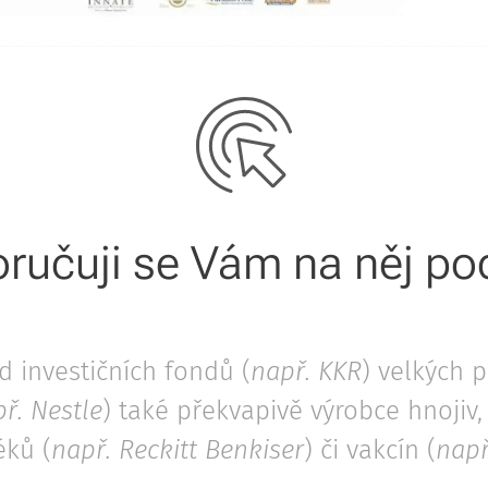
ručuji se Vám na něj pod
 investičních fondů (
např. KKR
) velkých 
ř.
Nestle
) také překvapivě výrobce hnojiv,
léků (
např. Reckitt Benkiser
) či vakcín (
např