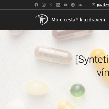
pavel@m
Moje cesta® k uzdravení.
[Syntet
ví