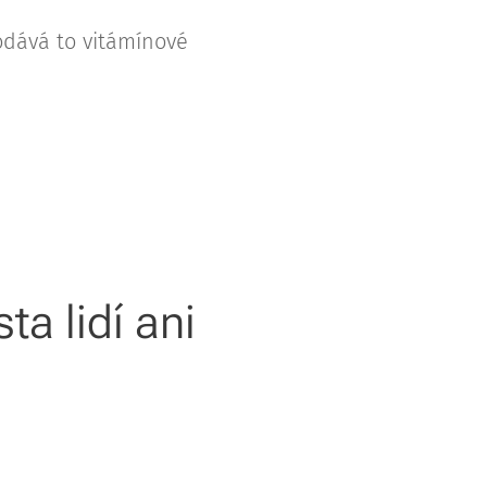
odává to vitámínové
a lidí ani