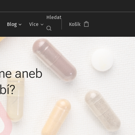
Čeština‎
Hledat
Blog
Více
Košík
íme aneb
bí?