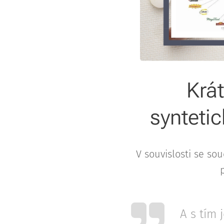
Krát
syntetic
V souvislosti se so
A s tím 