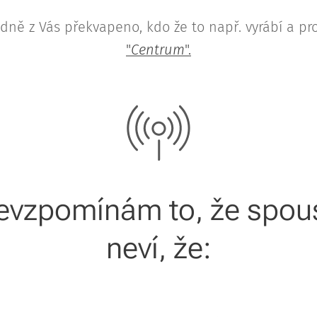
dně z Vás překvapeno, kdo že to např. vyrábí a pr
"
Centrum
".
nevzpomínám to, že spoust
neví, že: