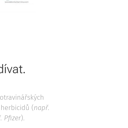
ívat.
potravinářských
 herbicidů (
např.
. Pfizer
).