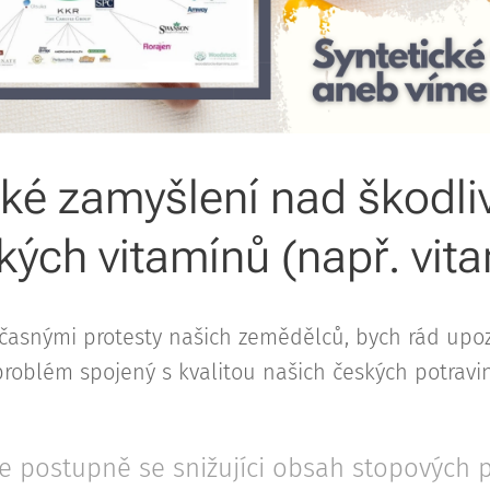
ké zamyšlení nad škodli
kých vitamínů (např. vit
učasnými protesty našich zemědělců, bych rád upo
problém spojený s kvalitou našich českých potravin
je postupně se snižujíci obsah stopových 