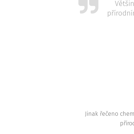
Větši
přírodní
Jinak řečeno che
příro