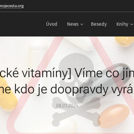
ojecesta.org
Úvod
News
Besedy
Knihy
ické vitamíny] Víme co j
me kdo je doopravdy vyrá
08.03.2024