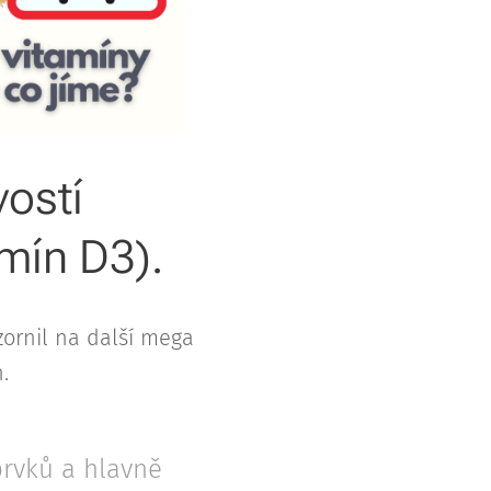
vostí
amín D3).
zornil na další mega
.
prvků a hlavně