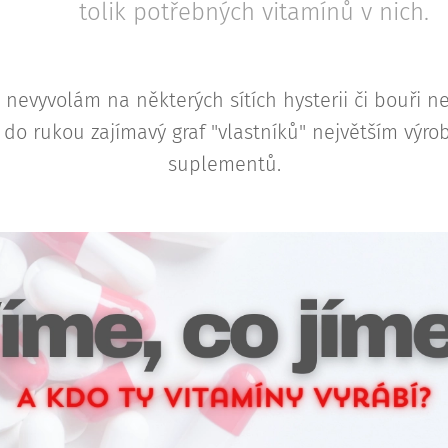
tolik potřebných vitamínů v nich.
e nevyvolám na některých sítích hysterii či bouři 
 do rukou zajímavý graf "vlastníků" největším výr
suplementů.