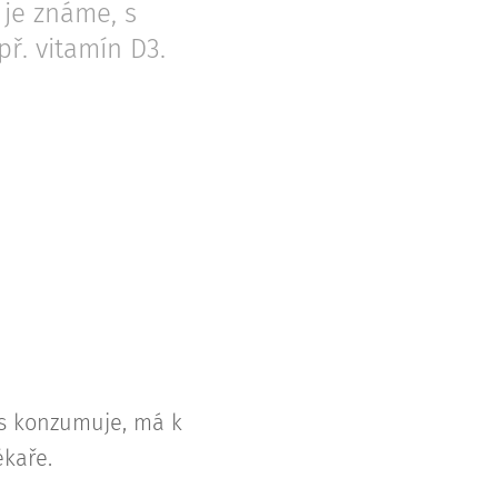
 je známe, s
ř. vitamín D3.
nás konzumuje, má k
ékaře.