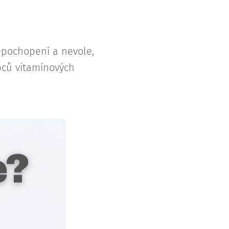
nepochopení a nevole,
obců vitamínových