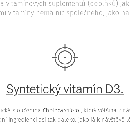
na vitamínových suplementů (doplňků) jak
mi vitamíny nemá nic společného, jako nap
Syntetický vitamín D3.
mická sloučenina
Cholecarciferol
, který většina z 
dní ingredienci asi tak daleko, jako já k návštěvě l