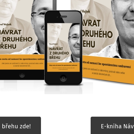
 břehu zde!
E-kniha Náv