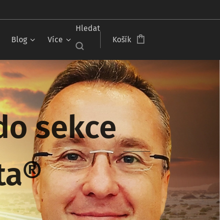
Čeština‎
Hledat
Blog
Více
Košík
 do sekce
sta®