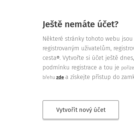
Ještě nemáte účet?
Některé stránky tohoto webu jso
registrovaným uživatelům, regist
cesta
. Vytvořte si účet ještě dne
®
podmínku registrace a tou je
poříz
a získejte přístup do zam
břehu
zde
Vytvořit nový účet