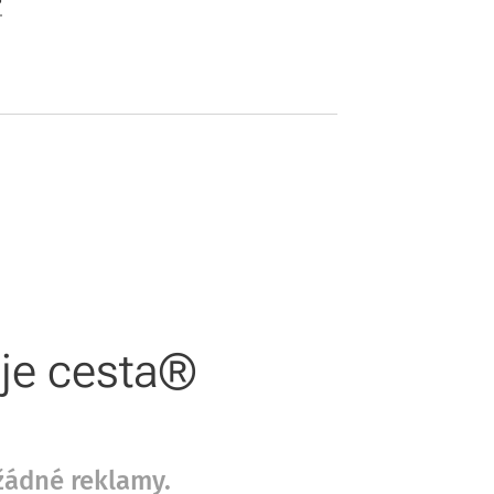
?
oje cesta®
žádné reklamy.