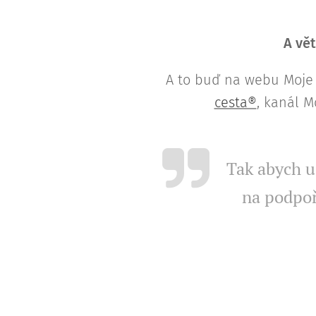
A vět
A to buď na webu Moje 
cesta®
, kanál M
Tak abych ud
na podpoř