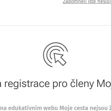
Zapomněli jste heslo
registrace pro členy M
že na edukativním webu Moje cesta nejsou 