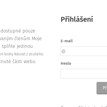
Přihlášení
u dostupné pouze
rovaným členům Moje
E-mail
s, splňte jedinou
ení knihy Návrat z druhého
knuté části webu.
Heslo
Př