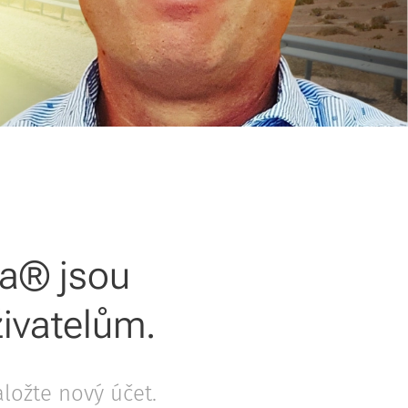
ta® jsou
ivatelům.
aložte nový účet.