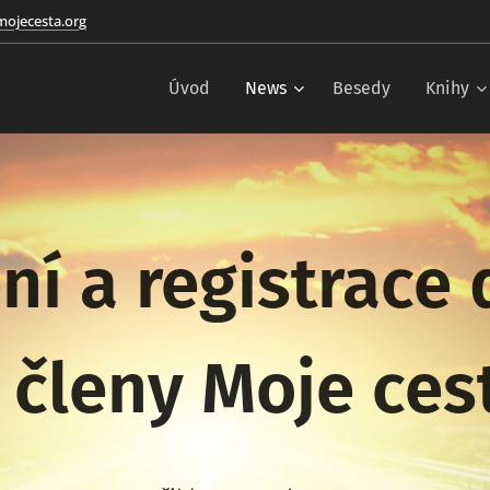
ojecesta.org
Úvod
News
Besedy
Knihy
ní a registrace
 členy Moje ce