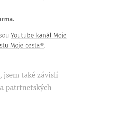
darma.
jsou
Youtube kanál Moje
stu Moje cesta®
.
 jsem také závislí
a patrtnetských