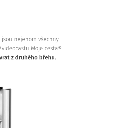
e jsou nejenom všechny
u/videocastu Moje cesta®
vrat z druhého břehu.