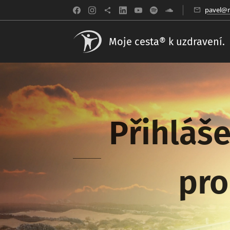
pavel@m
Moje cesta® k uzdravení.
Přihláše
pro