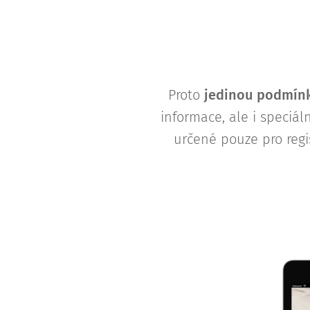
Proto
j
edinou podmínk
informace, ale i speciá
určené pouze pro regi