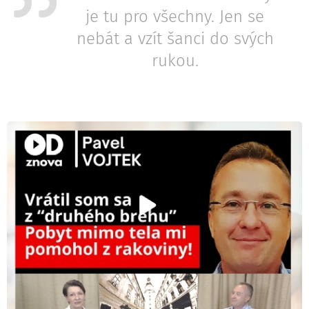
je tu pro všechny. Jen se
nebát a vzít šanci do svých
rukou.