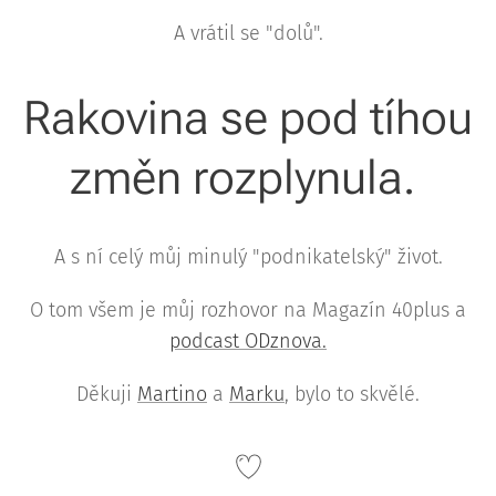
A vrátil se "dolů".
Rakovina se pod tíhou
změn rozplynula.
A s ní celý můj minulý "podnikatelský" život.
O tom všem je můj rozhovor na Magazín 40plus a
podcast ODznova.
Děkuji
Martino
a
Marku
, bylo to skvělé.