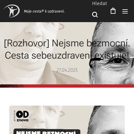
Hledat
Čeština‎
Moje cesta® k uzdravení.
[Rozhovor] Nejsme bezmocní.
Cesta sebeuzdravení existuje!
27.04.2025