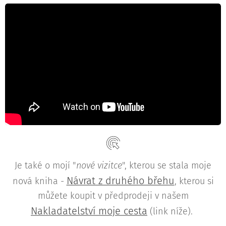
Je také o mojí "
nové vizitce
", kterou se stala moje
Návrat z druhého břehu
nová kniha -
, kterou si
můžete koupit v předprodeji v našem
Nakladatelství moje cesta
(link níže).