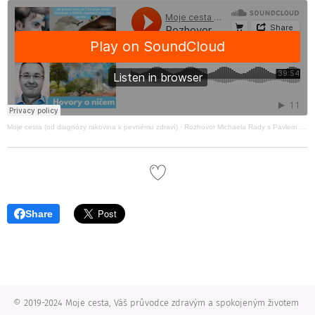
Moje cesta (od diagnózy rakovina k pevnému zdraví)
·
Rozhovor Michaela Rady s Pavlem Vojtkem v rámci pořadu Hovory o ničem.
Share
© 2019-2024 Moje cesta, Váš průvodce zdravým a spokojeným životem