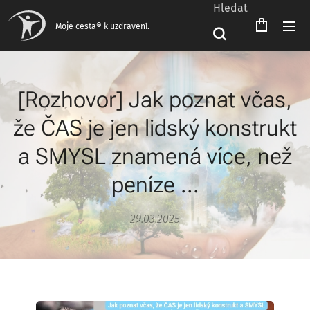
Hledat
Čeština‎
Moje cesta® k uzdravení.
[Rozhovor] Jak poznat včas,
že ČAS je jen lidský konstrukt
a SMYSL znamená více, než
peníze ...
29.03.2025