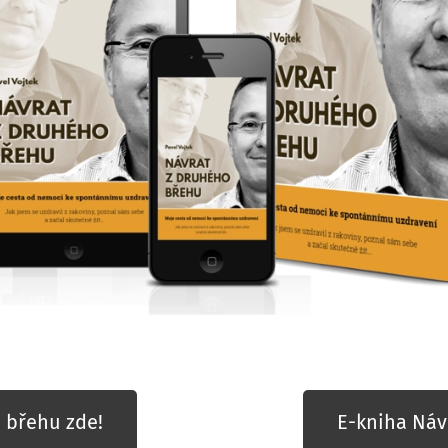
 břehu zde!
E-kniha Náv