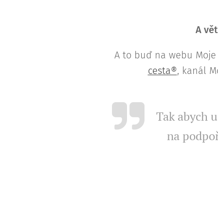
A vět
A to buď na webu Moje 
cesta®
, kanál M
Tak abych ud
na podpoř