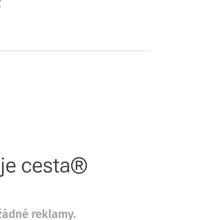
?
oje cesta®
žádné reklamy.