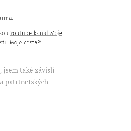
darma.
jsou
Youtube kanál Moje
stu Moje cesta®
.
 jsem také závislí
a patrtnetských