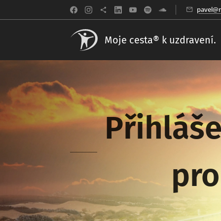
pavel@m
Moje cesta® k uzdravení.
Přihláše
pro