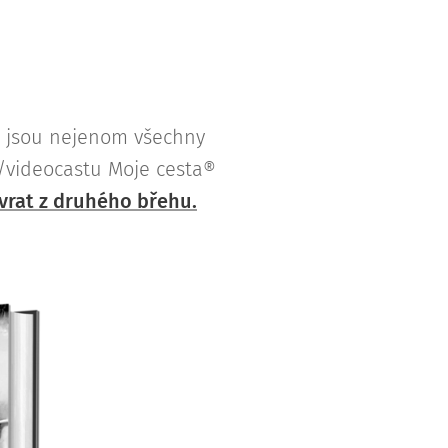
e jsou nejenom všechny
u/videocastu Moje cesta®
vrat z druhého břehu.