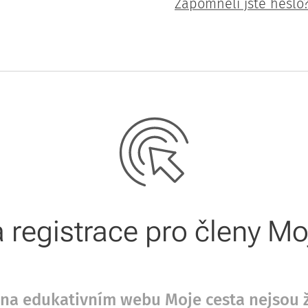
Zapomněli jste heslo
registrace pro členy M
že na edukativním webu Moje cesta nejsou 