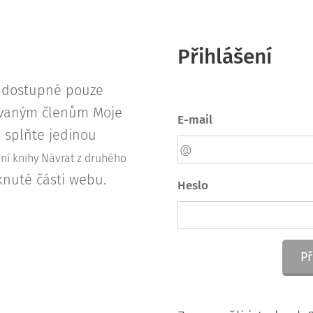
Přihlášení
u dostupné pouze
rovaným členům Moje
E-mail
s, splňte jedinou
ení knihy Návrat z druhého
knuté části webu.
Heslo
Př