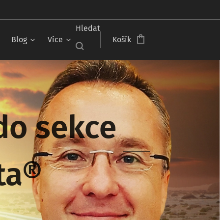
Čeština‎
Hledat
Blog
Více
Košík
 do sekce
sta®