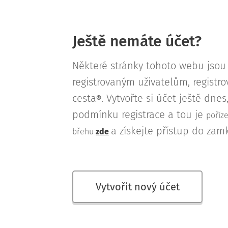
Ještě nemáte účet?
Některé stránky tohoto webu jso
registrovaným uživatelům, regist
cesta
. Vytvořte si účet ještě dne
®
podmínku registrace a tou je
poříz
a získejte přístup do zam
břehu
zde
Vytvořit nový účet