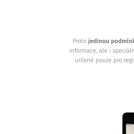
Proto
j
edinou podmínk
informace, ale i speciá
určené pouze pro regi