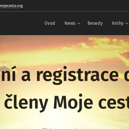
ojecesta.org
Úvod
News
Besedy
Knihy
ní a registrace
 členy Moje ce