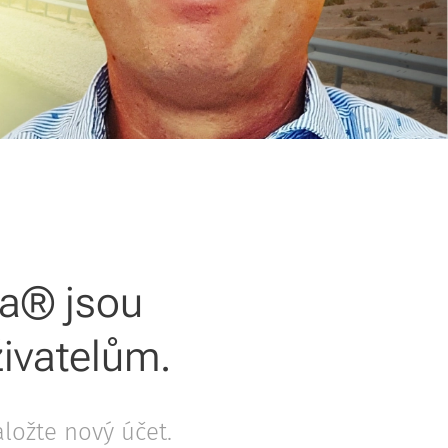
ta® jsou
ivatelům.
aložte nový účet.