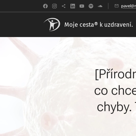
pavel@m
Moje cesta® k uzdravení.
[Přírod
co chce
chyby. 