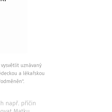
 vysvětlit uznávaný
vědeckou a lékařskou
 "odměněn".
h např. příčin
ňovat Matku