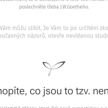
poslechněte třeba J.W.Goetheho.
Vám můžu slíbit, že Vám to po určitém zko
oučasných názorů, otevře nevídanou studn
opíte, co jsou to tzv. ne