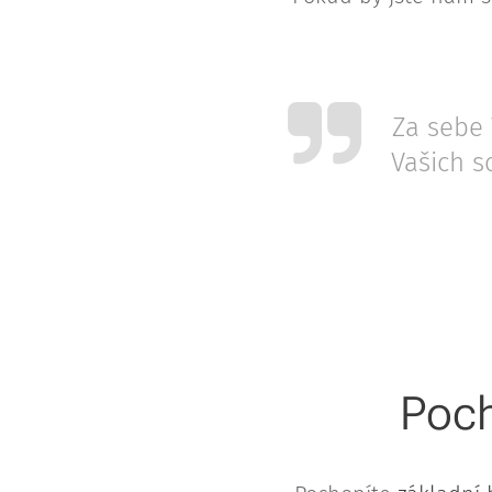
Za sebe 
Vašich s
Poch