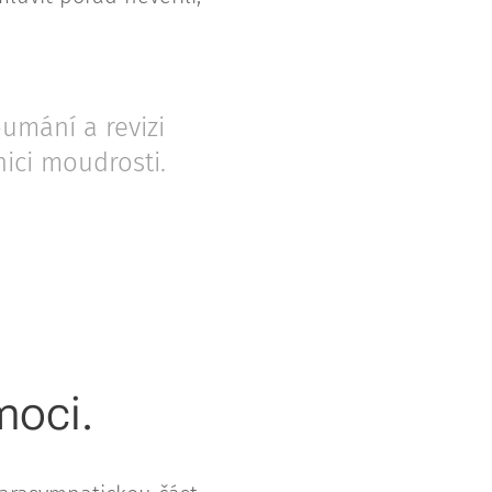
umání a revizi
ici moudrosti.
moci.