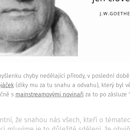
myšlenku chyby nedělající přírody, v poslední době
ojáček
(díky mu za tu snahu a odvahu), který byl 
ečně s
mainstreamovými novinaři
za to po zásluze
ntní, že snahou nás všech, kteří o tématec
í mluvíme je to důležité sdělení, že obvi