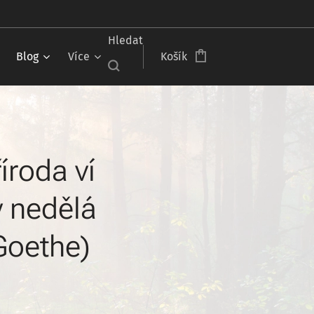
Čeština‎
Hledat
Blog
Více
Košík
íroda ví
y nedělá
.Goethe)