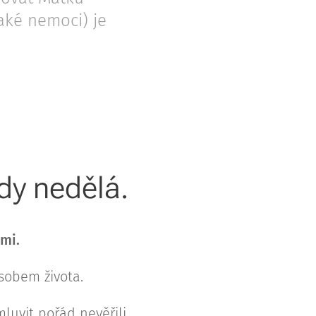
aké nemoci) je
dy nedělá.
ami.
sobem života.
uvit pořád nevěřili,