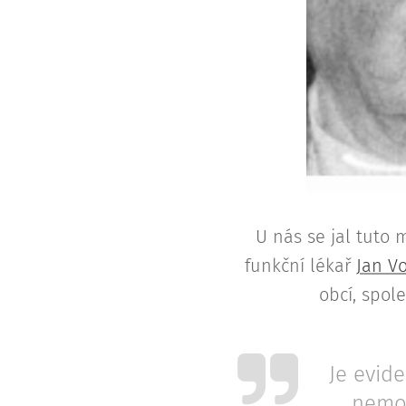
U nás se jal tuto 
funkční lékař
Jan V
obcí, spol
Je evide
nemoc