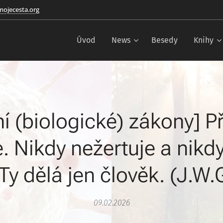
ojecesta.org
Úvod
News
Besedy
Knihy
ní (biologické) zákony] Př
. Nikdy nežertuje a nikd
Ty dělá jen člověk. (J.W
09.02.2026