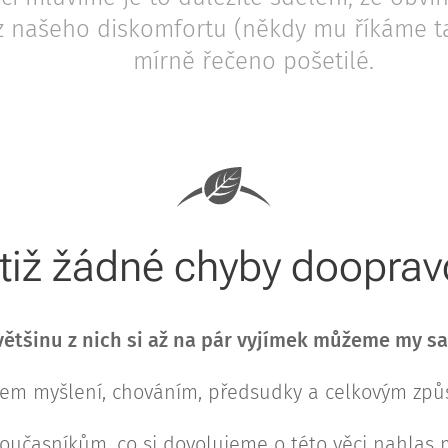
z našeho diskomfortu (někdy mu říkáme t
mírně řečeno pošetilé.
otiž žádné chyby dooprav
většinu z nich si až na pár vyjímek můžeme my s
m myšlení, chováním, předsudky a celkovým způ
oučasníkům, co si dovolujeme o této věci nahlas ml