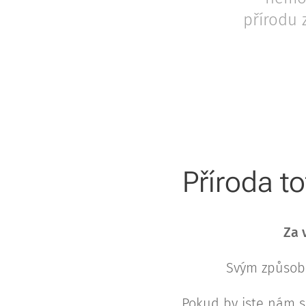
přírodu 
Příroda t
Za 
Svým způsobe
Pokud by jste nám s