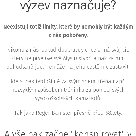
výzev naznačuje?
Neexistují totiž limity, které by nemohly být každým
z nás pokořeny.
Nikoho z nás, pokud doopravdy chce a má svůj cíl,
který nejprve (ve své Mysli) stvoří a pak za ním
odhodlaně jde, nemůže na jeho cestě nic zastavit.
Jde si pak tvrdošíjně za svým snem, třeba např.
nezvyklým způsobem tréninku za pomocí svých
vysokoškolských kamaradů.
Tak jako Roger Banister přesně před 68.lety.
A vše pak začne "konspirovat" v