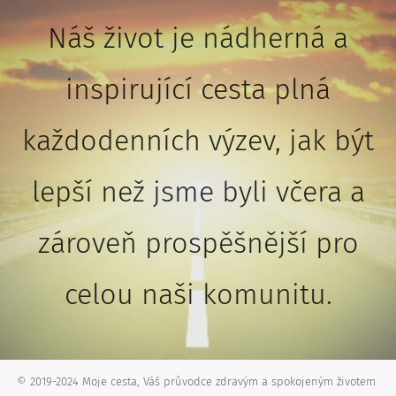
Náš život je nádherná a
inspirující cesta plná
každodenních výzev, jak být
lepší než jsme byli včera a
zároveň prospěšnější pro
celou naši komunitu.
© 2019-2024 Moje cesta, Váš průvodce zdravým a spokojeným životem