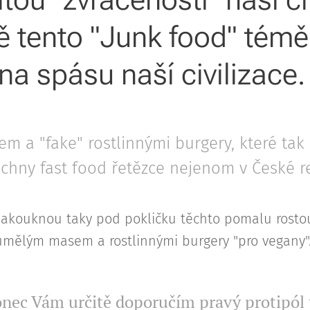
ě tento "Junk food" tém
na spásu naší civilizace
asem a "fake" rostlinnými burgery, které ta
chny fast food řetězce nejenom v České 
nakouknou taky pod pokličku těchto pomalu rostouc
umělým masem a rostlinnými burgery "pro vegany"
nec Vám určitě doporučím pravý protipól 