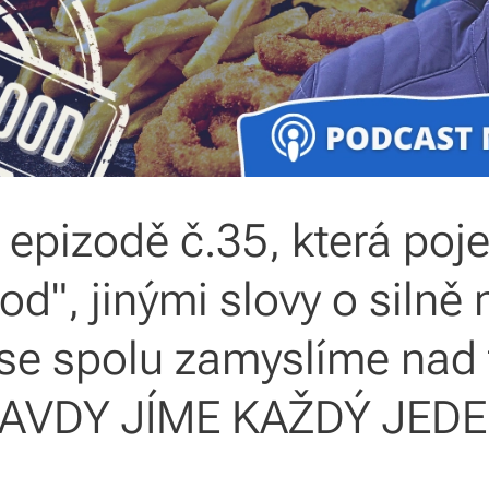
v epizodě č.35, která po
od", jinými slovy o silně
 se spolu zamyslíme nad
AVDY JÍME KAŽDÝ JEDE