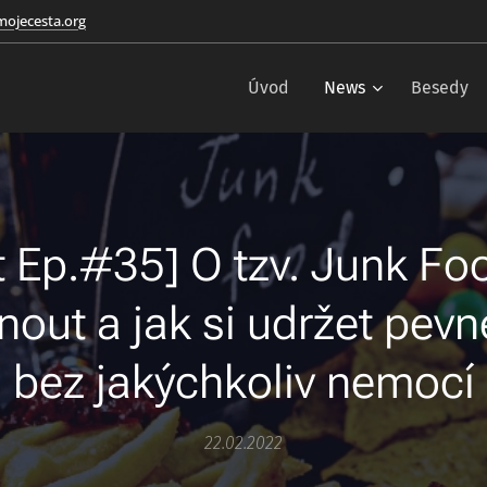
ojecesta.org
Úvod
News
Besedy
 Ep.#35] O tzv. Junk Foo
out a jak si udržet pevn
bez jakýchkoliv nemocí
22.02.2022