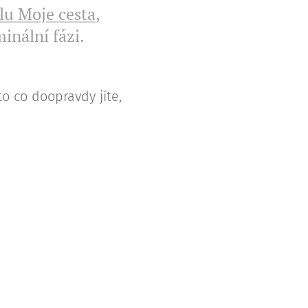
lu Moje cesta
,
minální fázi.
o co doopravdy jíte,