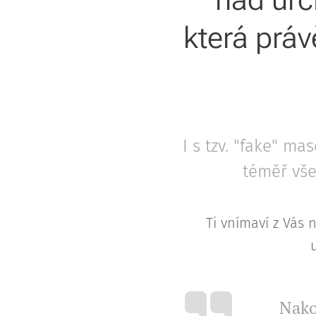
která práv
I s tzv. "fake" m
téměř vše
Ti vnímaví z Vás 
Nako