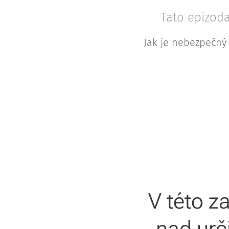
Tato epizoda
Jak je nebezpečný 
V této z
nad urči