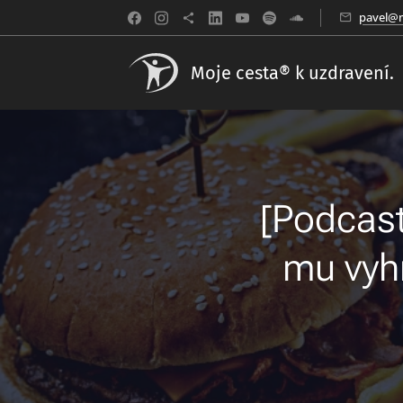
pavel@m
Moje cesta® k uzdravení.
[Podcast
mu vyhn