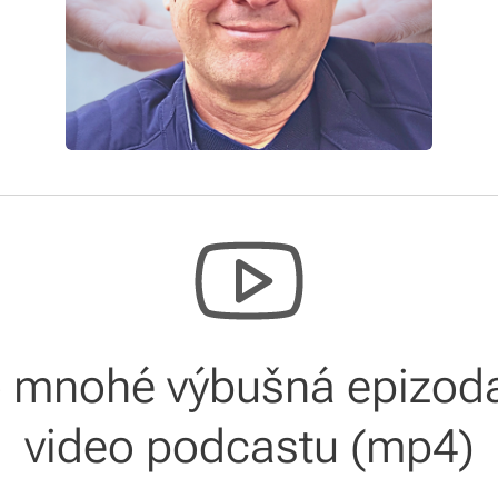
o mnohé výbušná epizod
video podcastu (mp4)