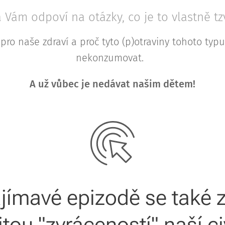
 Vám odpoví na otázky, co je to vlastně tz
pro naše zdraví a proč tyto (p)otraviny tohoto ty
nekonzumovat.
A už vůbec je nedávat našim dětem!
ajímavé epizodě se také
tou "zvráceností" naší ci