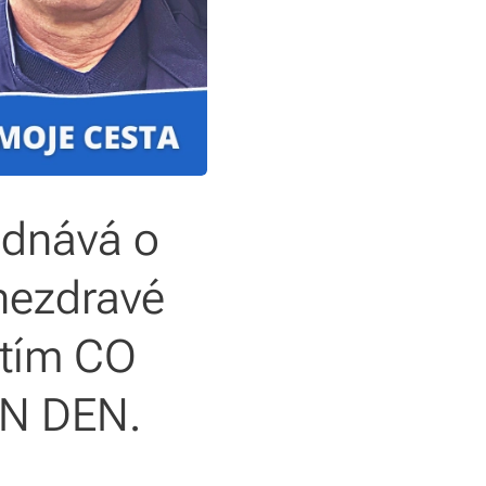
jednává o
 nezdravé
 tím CO
N DEN.