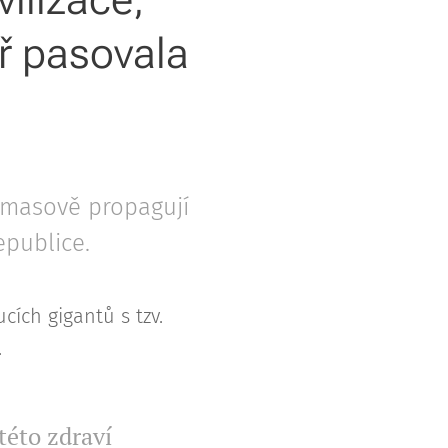
ěř pasovala
.
k masově propagují
republice.
ích gigantů s tzv.
.
této zdraví