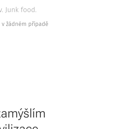
v. Junk food.
pu v žádném případě
 zamýšlím
vilizace,