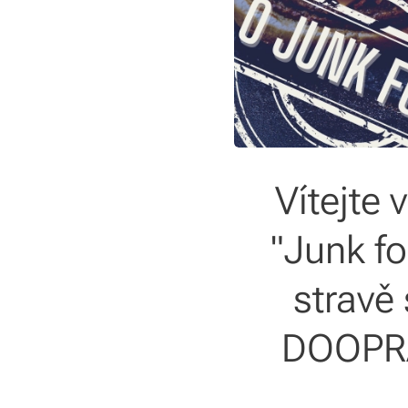
Vítejte 
"Junk fo
stravě
DOOPR