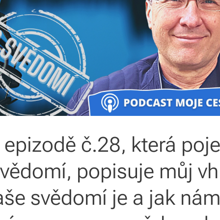
v epizodě č.28, která po
ědomí, popisuje můj vh
aše svědomí je a jak ná