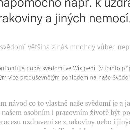
nápomocno např. k uzdr
rakoviny a jiných nemocí
 svědomí většina z nás mnohdy vůbec ne
onfrontuje popis svědomí ve Wikipedii (v tomto pří
ým více produševnělým pohledem na naše Svědom
m návod co to vlastně naše svědomí je a j
 našem osobním i pracovním životě být pr
procesu uzdravení se z rakoviny nebo i jin