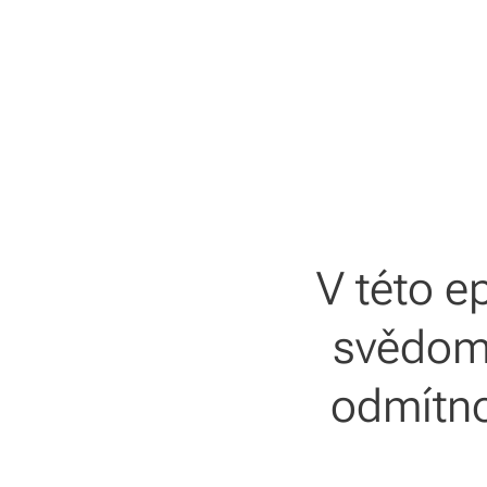
V této e
svědomí
odmítno