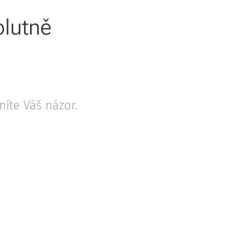
olutně
íte Váš názor.