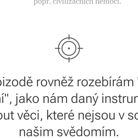
popř. civilizačních nemocí.
pizodě rovněž rozebírám
", jako nám daný instru
ut věci, které nejsou v s
našim svědomím.