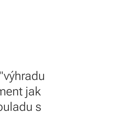
 "výhradu
ment jak
ouladu s