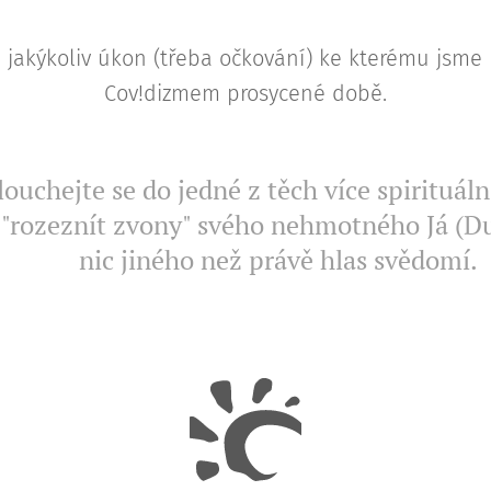
 jakýkoliv úkon (třeba očkování) ke kterému jsme
Cov!dizmem prosycené době.
ouchejte se do jedné z těch více spirituáln
 "rozeznít zvony" svého nehmotného Já (Du
nic jiného než právě hlas svědomí.