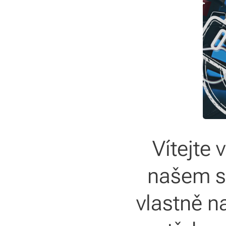
Vítejte 
našem sv
vlastně n