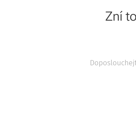
Zní t
Doposlouchejt