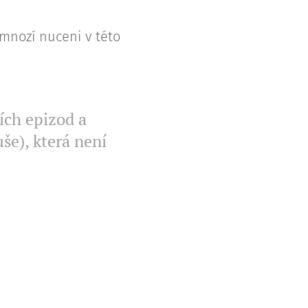
 mnozí nuceni v této
ích epizod a
še), která není