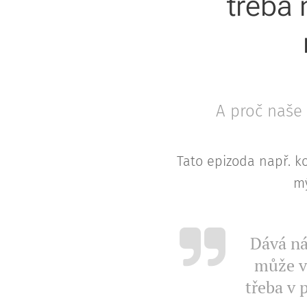
třeba 
A proč naše
Tato epizoda např. k
m
Dává ná
může v
třeba v 