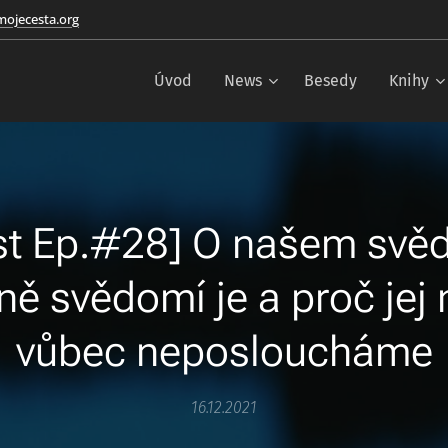
ojecesta.org
Úvod
News
Besedy
Knihy
st Ep.#28] O našem svěd
tně svědomí je a proč je
vůbec neposloucháme
16.12.2021