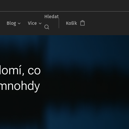
Hledat
Blog
Více
Košík
omí, co
j mnohdy