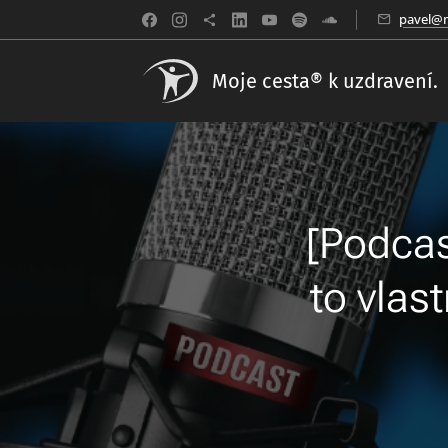
pavel@m
Moje cesta® k uzdravení.
[Podca
to vlas