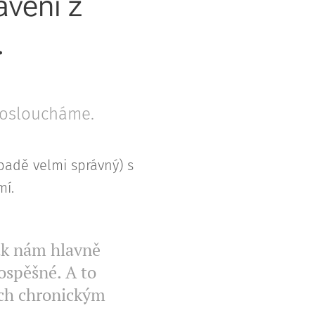
avení z
.
posloucháme.
padě velmi správný) s
í.
ak nám hlavně
ospěšné. A to
ých chronickým