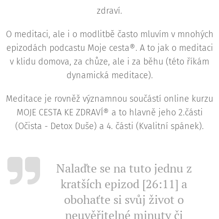
zdraví.
O meditaci, ale i o modlitbě často mluvím v mnohých
epizodách podcastu Moje cesta®. A to jak o meditaci
v klidu domova, za chůze, ale i za běhu (této říkám
dynamická meditace).
Meditace je rovněž významnou součástí online kurzu
MOJE CESTA KE ZDRAVÍ® a to hlavně jeho 2.části
(Očista - Detox Duše) a 4. části (Kvalitní spánek).
Nalaďte se na tuto jednu z
kratších epizod [26:11] a
obohaťte si svůj život o
neuvěřitelné minuty či