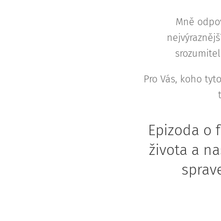
Mně odpov
nejvýrazněj
srozumitel
Pro Vás, koho tyto
Epizoda o
života a n
sprav