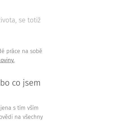
vota, se totiž
rdé práce na sobě
oviny.
ebo co jsem
jena s tím vším
ovědi na všechny