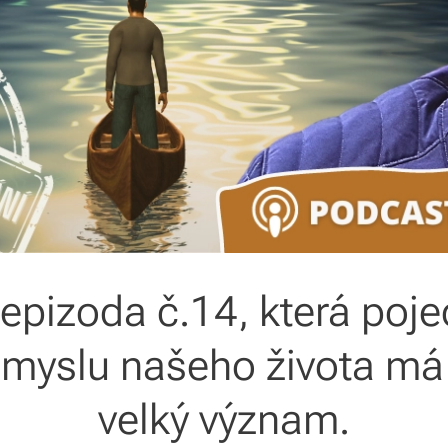
epizoda č.14, která poj
smyslu našeho života m
velký význam.