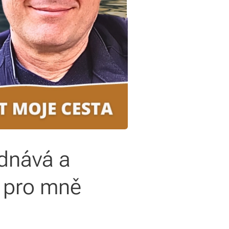
ednává a
á pro mně