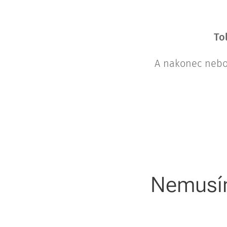
To
A nakonec nebo 
Nemusíme