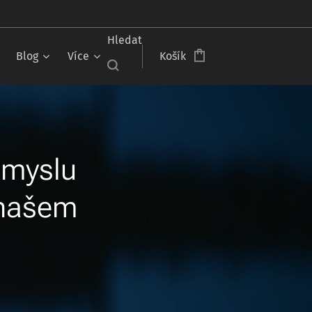
Hledat
Blog
Více
Košík
smyslu
 našem