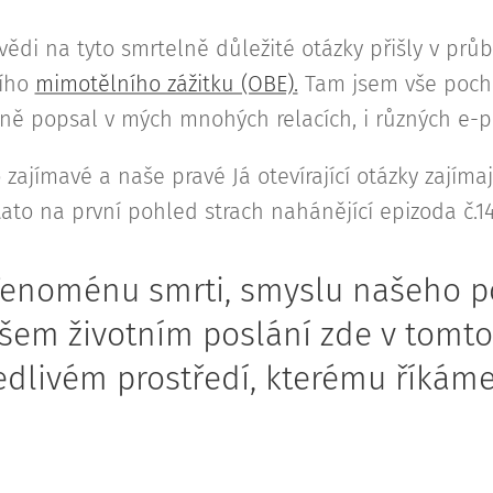
ědi na tyto smrtelně důležité otázky přišly v pr
šího
mimotělního zážitku (OBE).
Tam jsem vše pocho
ně popsal v mých mnohých relacích, i různých e-p
 zajímavé a naše pravé Já otevírající otázky zajímaj
tato na první pohled strach nahánějící epizoda č.14
 fenoménu smrti, smyslu našeho 
ašem životním poslání zde v tomt
edlivém prostředí, kterému říkáme 