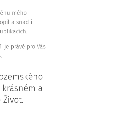
ůběhu mého
pil a snad i
ublikacích.
í, je právě pro Vás
.
pozemského
o krásném a
Život.