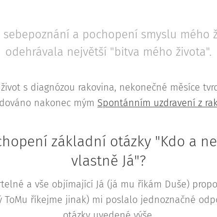
i sebepoznání a pochopení smyslu mého ži
odehrávala největší "bitva mého života".
 život s diagnózou rakovina, nekonečné měsíce tv
edováno nakonec mým
Spontánním uzdravení z rak
chopení základní otázky "Kdo a n
vlastně Já"?
telné a vše objímající Já (já mu říkám Duše) propo
ý ToMu říkejme jinak) mi poslalo jednoznačné odp
otázky uvedené výše.