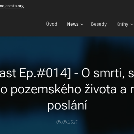
ojecesta.org
Úvod
News
Besedy
Knihy
ast Ep.#014] - O smrti, 
o pozemského života a
poslání
09.09.2021