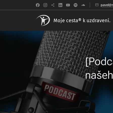
pavel@m
Moje cesta® k uzdravení.
[Podc
našeh