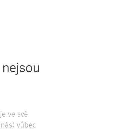
é nejsou
 je ve své
z nás) vůbec