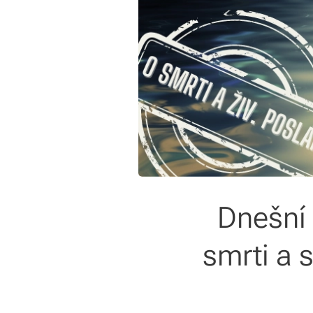
Dnešní 
smrti a 