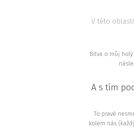
V této oblast
Bitva o můj holý
násl
A s tím po
To pravé nesmr
kolem nás (každ