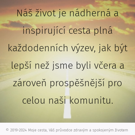
Náš život je nádherná a
inspirující cesta plná
každodenních výzev, jak být
lepší než jsme byli včera a
zároveň prospěšnější pro
celou naši komunitu.
© 2019-2024 Moje cesta, Váš průvodce zdravým a spokojeným životem