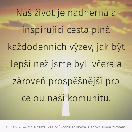
Náš život je nádherná a
inspirující cesta plná
každodenních výzev, jak být
lepší než jsme byli včera a
zároveň prospěšnější pro
celou naši komunitu.
© 2019-2024 Moje cesta, Váš průvodce zdravým a spokojeným životem