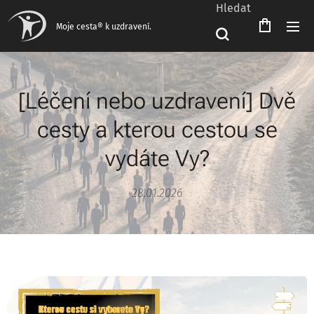
Hledat
Čeština‎
Moje cesta® k uzdravení.
[Léčení nebo uzdravení] Dvě
cesty a kterou cestou se
vydáte Vy?
28.01.2026