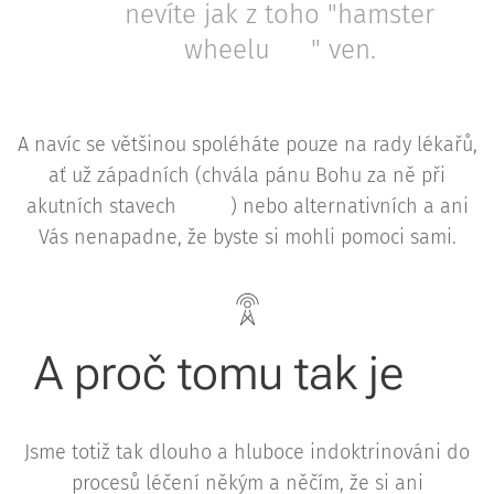
nevíte jak z toho "hamster
wheelu 🐀" ven.
A navíc se většinou spoléháte pouze na rady lékařů,
ať už západních (chvála pánu Bohu za ně při
akutních stavech 👨‍⚕️👩‍⚕️) nebo alternativních a ani
Vás nenapadne, že byste si mohli pomoci sami.
A proč tomu tak je❔️
Jsme totiž tak dlouho a hluboce indoktrinováni do
procesů léčení někým a něčím, že si ani