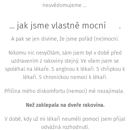
neuvědomujeme ...
... jak jsme vlastně mocní 👊.
A pak se jen divíme, že jsme pořád (ne)mocní.
Nikomu nic nevyčítám, sám jsem byl v době před
uzdravením z rakoviny stejný. Ve všem jsem se
spoléhal na lékaře. S angínou k lékaři. S chřipkou k
lékaři. S chronickou nemocí k lékaři.
Příčina mého diskomfortu (nemoci) mě nezajímala.
Než zaklepala na dveře rakovina.
V době, kdy už mi lékaři neuměli pomoci jsem přijal
odvážná rozhodnutí.