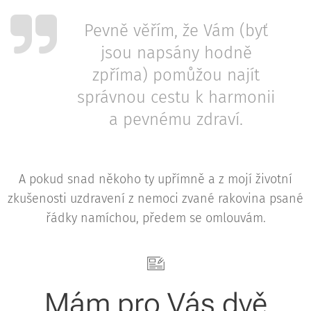
Pevně věřím, že Vám (byť
jsou napsány hodně
zpříma) pomůžou najít
správnou cestu k harmonii
a pevnému zdraví.
A pokud snad někoho ty upřímně a z mojí životní
zkušenosti uzdravení z nemoci zvané rakovina psané
řádky namíchou, předem se omlouvám.
Mám pro Vás dvě