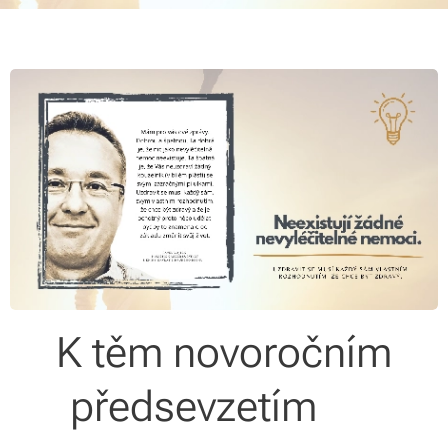
K těm novoročním
předsevzetím 🤍