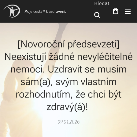
Hledat
Čeština‎
Moje cesta® k uzdravení.
[Novoroční předsevzetí]
Neexistují žádné nevyléčitelné
nemoci. Uzdravit se musím
sám(a), svým vlastním
rozhodnutím, že chci být
zdravý(á)!
09.01.2026