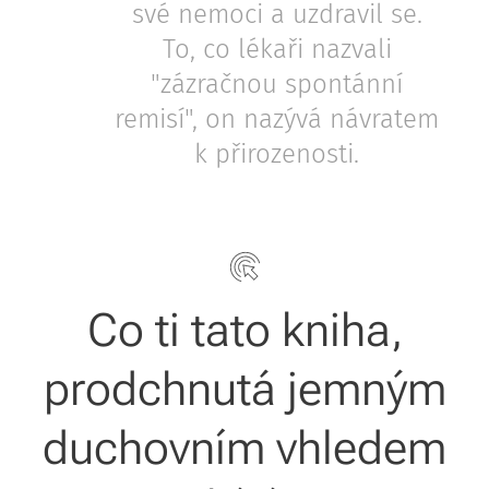
své nemoci a uzdravil se.
To, co lékaři nazvali
"zázračnou spontánní
remisí", on nazývá návratem
k přirozenosti.
Co ti tato kniha,
prodchnutá jemným
duchovním vhledem