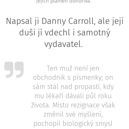
jejich plamen dohořívá.
Napsal ji Danny Carroll, ale její
duši jí vdechl i samotný
vydavatel.
Ten muž není jen
obchodník s písmenky; on
sám stál nad propastí, kdy
mu lékaři dávali půl roku
života. Místo rezignace však
změnil své myšlení,
pochopil biologický smysl