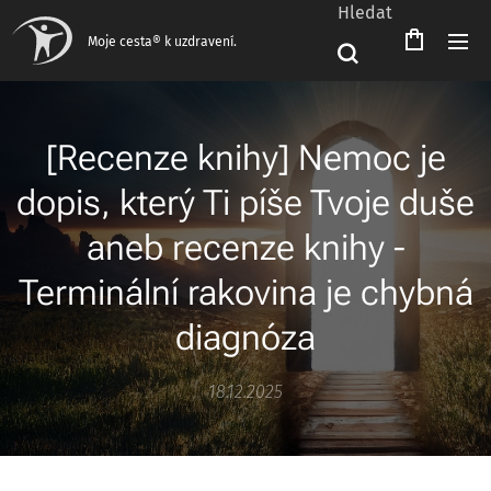
Hledat
Čeština‎
Moje cesta® k uzdravení.
[Recenze knihy] Nemoc je
dopis, který Ti píše Tvoje duše
aneb recenze knihy -
Terminální rakovina je chybná
diagnóza
18.12.2025