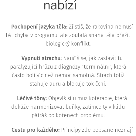
nabízí❔️
⚪️
Pochopení jazyka těla:
Zjistíš, že rakovina nemusí
být chyba v programu, ale zoufalá snaha těla přežít
biologický konflikt.
⚪️
Vypnutí strachu:
Naučíš se, jak zastavit tu
paralyzující hrůzu z diagnózy "terminální", která
často bolí víc než nemoc samotná. Strach totiž
stahuje auru a blokuje tok čchi.
⚪️
Léčivé tóny:
Objevíš sílu muzikoterapie, která
dokáže harmonizovat buňky, zatímco ty v klidu
pátráš po kořenech problému.
⚪️
Cestu pro každého:
Principy zde popsané neznají