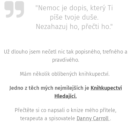
"Nemoc je dopis, který Ti
píše tvoje duše.
Nezahazuj ho, přečti ho."
Už dlouho jsem nečetl nic tak popisného, trefného a
pravdivého.
Mám několik oblíbených knihkupectví.
Jedno z těch mých nejmilejších je
Knihkupectví
Hledající.
Přečtěte si co napsali o knize mého přítele,
terapeuta a spisovatele
Danny Carroll
.