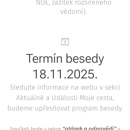
NDE, zážitek rozšířeného
vědomí).
Termín besedy
18.11.2025.
Sledujte informace na webu v sekci
Aktuálně a Události Moje cesta,
budeme upřesňovat program besedy.
"otázek a odpovědí"
Součástí bude v sekce
v