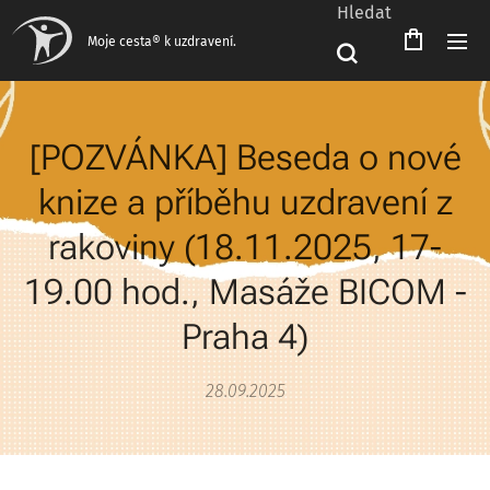
Hledat
Čeština‎
Moje cesta® k uzdravení.
[POZVÁNKA] Beseda o nové
knize a příběhu uzdravení z
rakoviny (18.11.2025, 17-
19.00 hod., Masáže BICOM -
Praha 4)
28.09.2025