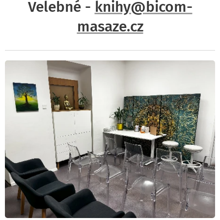
Velebné -
knihy@bicom-
masaze.cz