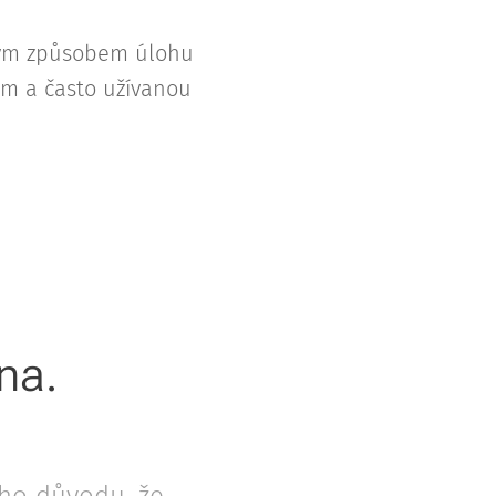
ným způsobem úlohu
em a často užívanou
na.