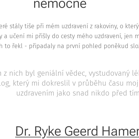
nemocné 🌱
eré stály tiše při mém uzdravení z rakoviny, o kt
y a učení mi přišly do cesty mého uzdravení, jen mi
h to řekl - připadaly na první pohled poněkud slož
 z nich byl geniální vědec, vystudovaný lé
log, který mi dokreslil v průběhu času moj
uzdravením jako snad nikdo před tím
💚
Dr. Ryke Geerd Hame