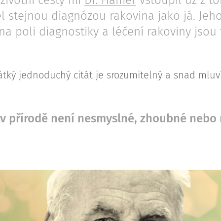
životní cesty mi
Dr. Hamer
vstoupil už z t
el stejnou diagnózou rakovina jako já. Je
na poli diagnostiky a léčení rakoviny jsou
átký jednoduchý citát je srozumitelný a snad mluví
 v přírodě není nesmyslné, zhoubné nebo