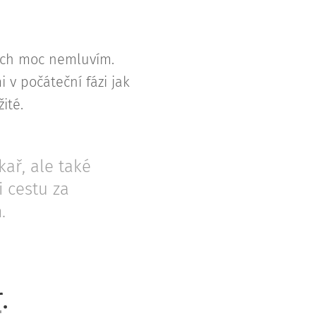
erých moc nemluvím.
 v počáteční fázi jak
ité.
kař, ale také
i cestu za
.
r
.