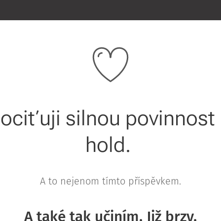
pociťuji silnou povinnost
hold.
A to nejenom tímto příspěvkem.
A také tak učiním. Již brzy.