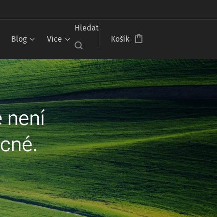
Čeština‎
Hledat
Blog
Více
Košík
 není
cné.