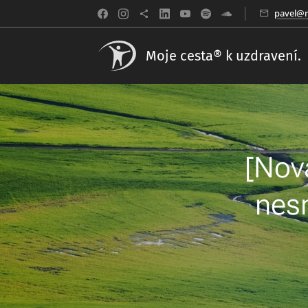
pavel@m
Moje cesta® k uzdravení.
[Nov
nes