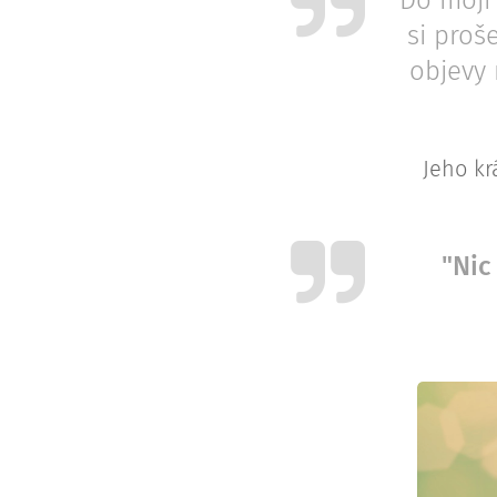
Do mojí 
si proš
objevy 
Jeho kr
"Nic