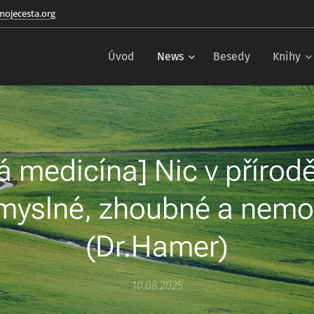
ojecesta.org
Úvod
News
Besedy
Knihy
á medicína] Nic v přírodě
myslné, zhoubné a nemo
(Dr.Hamer)
10.08.2025