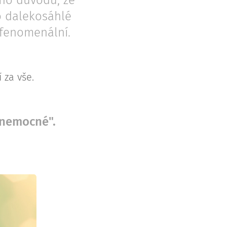
oho důvodu, že
ho dalekosáhlé
 fenomenální.
 za vše.
 nemocné".