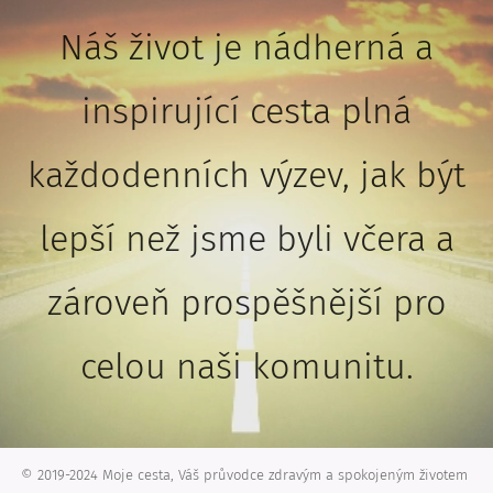
Náš život je nádherná a
inspirující cesta plná
každodenních výzev, jak být
lepší než jsme byli včera a
zároveň prospěšnější pro
celou naši komunitu.
© 2019-2024 Moje cesta, Váš průvodce zdravým a spokojeným životem