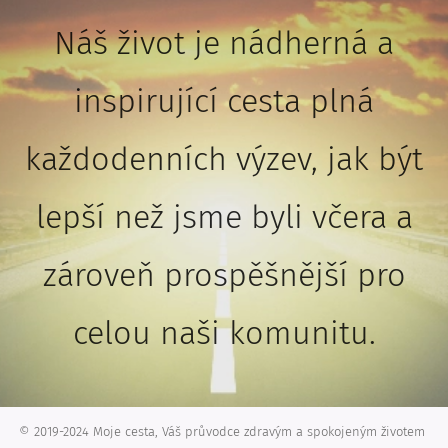
Náš život je nádherná a
inspirující cesta plná
každodenních výzev, jak být
lepší než jsme byli včera a
zároveň prospěšnější pro
celou naši komunitu.
© 2019-2024 Moje cesta, Váš průvodce zdravým a spokojeným životem