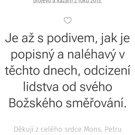
projevu a kázání z roku 2015.
Je až s podivem, jak je
popisný a naléhavý v
těchto dnech, odcizení
lidstva od svého
Božského směřování.
Děkuji z celého srdce Mons. Petru