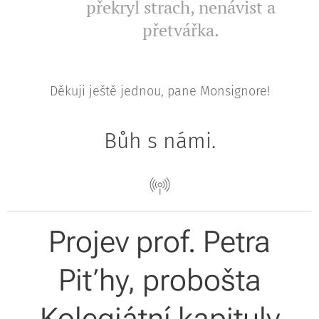
překryl strach, nenávist a
přetvářka.
Děkuji ještě jednou, pane Monsignore!
Bůh s námi.
Projev prof. Petra
Piťhy, probošta
Kolegiátní kapituly