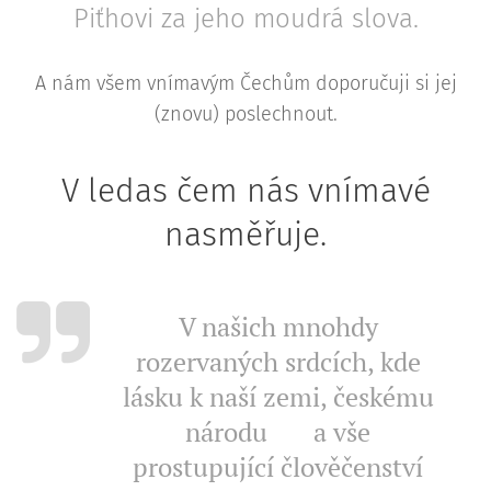
Piťhovi za jeho moudrá slova.
A nám všem vnímavým Čechům doporučuji si jej
(znovu) poslechnout.
V ledas čem nás vnímavé
nasměřuje.
V našich mnohdy
rozervaných srdcích, kde
lásku k naší zemi, českému
národu 🇨🇿 a vše
prostupující člověčenství