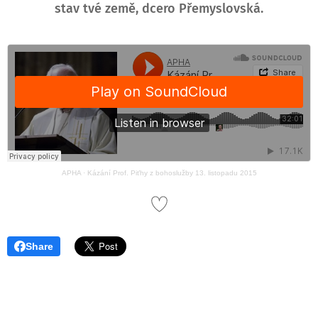
stav tvé země, dcero Přemyslovská.
APHA
·
Kázání Prof. Piťhy z bohoslužby 13. listopadu 2015
Share