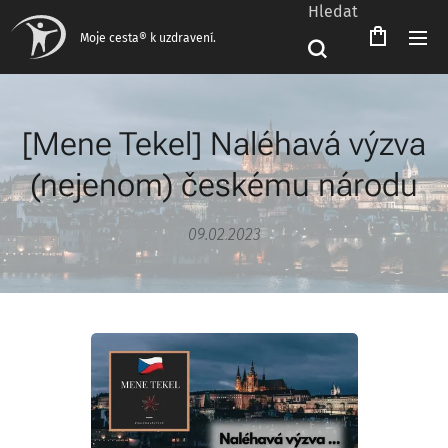
Hledat
Moje cesta® k uzdravení.
[Mene Tekel] Naléhavá výzva
(nejenom) českému národu
09.02.2023