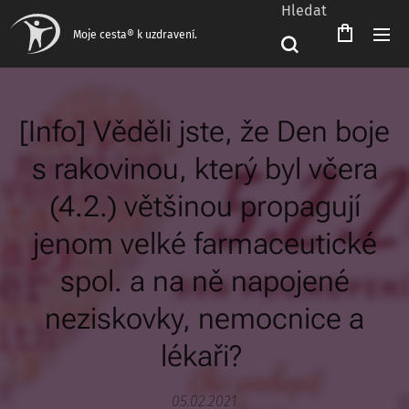
Hledat
Moje cesta® k uzdravení.
[Info] Věděli jste, že Den boje
s rakovinou, který byl včera
(4.2.) většinou propagují
jenom velké farmaceutické
spol. a na ně napojené
neziskovky, nemocnice a
lékaři?
05.02.2021