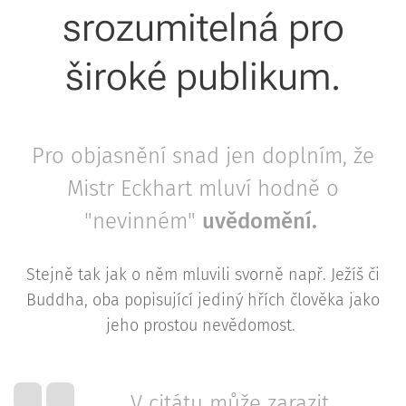
srozumitelná pro
široké publikum.
Pro objasnění snad jen doplním, že
Mistr Eckhart mluví hodně o
"nevinném"
uvědomění.
Stejně tak jak o něm mluvili svorně např. Ježíš či
Buddha, oba popisující jediný hřích člověka jako
jeho prostou nevědomost.
V citátu může zarazit