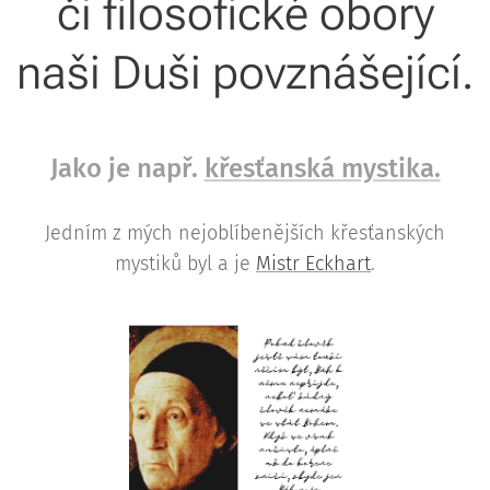
či filosofické obory
naši Duši povznášející.
Jako je např.
křesťanská mystika.
Jedním z mých nejoblíbenějších křesťanských
mystiků byl a je
Mistr Eckhart
.