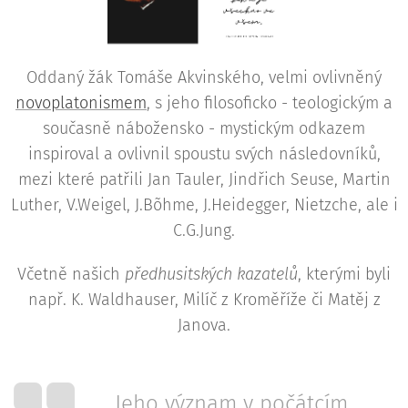
Oddaný žák Tomáše Akvinského, velmi ovlivněný
novoplatonismem
, s jeho filosoficko - teologickým a
současně nábožensko - mystickým odkazem
inspiroval a ovlivnil spoustu svých následovníků,
mezi které patřili Jan Tauler, Jindřich Seuse, Martin
Luther, V.Weigel, J.Bõhme, J.Heidegger, Nietzche, ale i
C.G.Jung.
Včetně našich
předhusitských kazatelů
, kterými byli
např. K. Waldhauser, Milíč z Kroměříže či Matěj z
Janova.
Jeho význam v počátcím