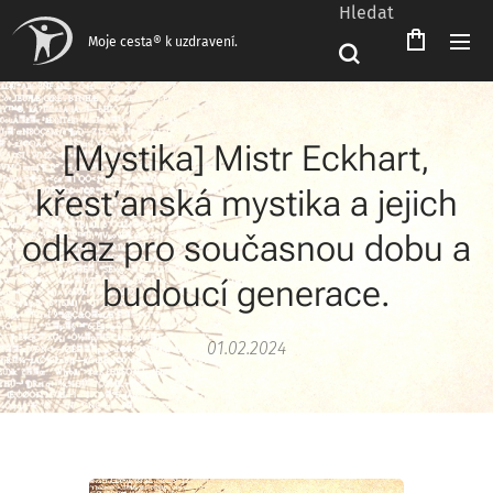
Hledat
Čeština‎
Moje cesta® k uzdravení.
[Mystika] Mistr Eckhart,
křesťanská mystika a jejich
odkaz pro současnou dobu a
budoucí generace.
01.02.2024