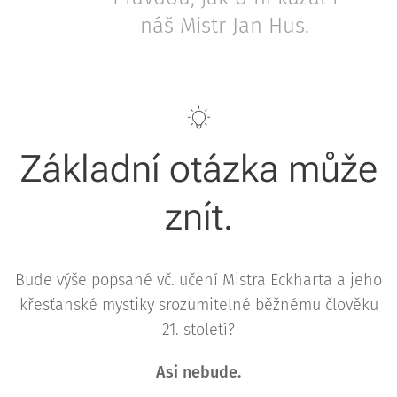
náš Mistr Jan Hus.
Základní otázka může
znít.
Bude výše popsané vč. učení Mistra Eckharta a jeho
křesťanské mystiky srozumitelné běžnému člověku
21. století️?
Asi nebude.