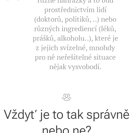
různé náhražky a to buď
prostřednictvím lidí
(doktorů, politiků, ..) nebo
různých ingrediencí (léků,
prášků, alkoholu..), které je
z jejich svízelné, mnohdy
pro ně neřešitelné situace
nějak vysvobodí.
Vždyť je to tak správně
nebo ne?