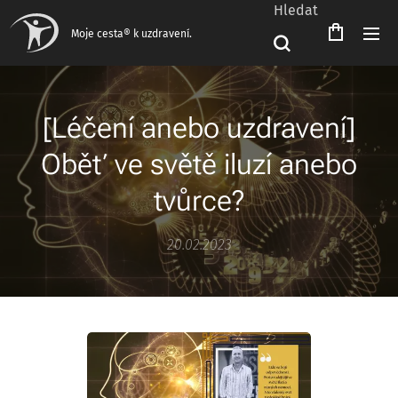
Hledat
Moje cesta® k uzdravení.
[Léčení anebo uzdravení]
Oběť ve světě iluzí anebo
tvůrce?
20.02.2023