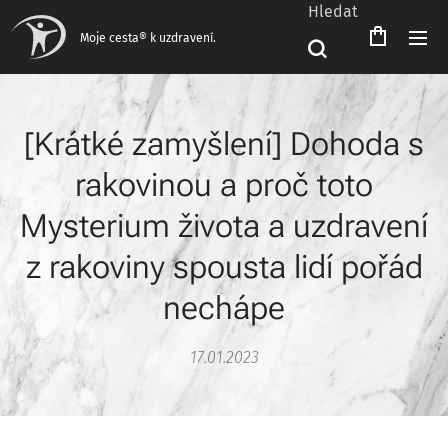
Hledat
Moje cesta® k uzdravení.
[Krátké zamyšlení] Dohoda s
rakovinou a proč toto
Mysterium života a uzdravení
z rakoviny spousta lidí pořád
nechápe
17.01.2023