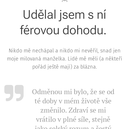
Udělal jsem s ní
férovou dohodu.
Nikdo mě nechápal a nikdo mi nevěřil, snad jen
moje milovaná manželka. Lidé mě měli (a někteří
pořád ještě mají) za blázna.
Odměnou mi bylo, že se od
té doby v mém životě vše
změnilo. Zdraví se mi
vrátilo v plné síle, stejně
jako selský rozum a šestý