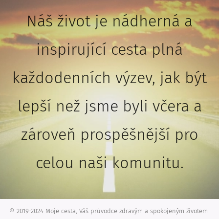
Náš život je nádherná a
inspirující cesta plná
každodenních výzev, jak být
lepší než jsme byli včera a
zároveň prospěšnější pro
celou naši komunitu.
© 2019-2024 Moje cesta, Váš průvodce zdravým a spokojeným životem