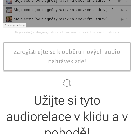
Moje cesta (od diagnózy rakovina k pevnému zdraví)
·
Uzdravení z rakoviny
Zaregistrujte se k odběru nových audio
nahrávek zde!
Užijte si tyto
audiorelace v klidu a v
pohodě!