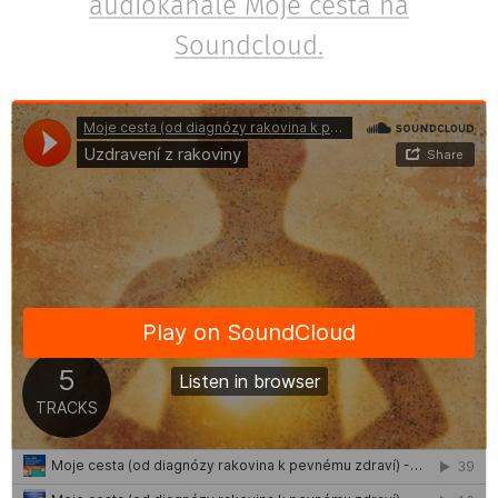
audiokanále Moje cesta na
Soundcloud.