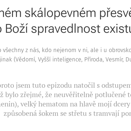
 mém skálopevném přesvě
o Boží spravedlnost exist
 všechny z nás, kdo nejenom v ni, ale i u obrovsko
 jinak (Vědomí, Vyšší inteligence, Příroda, Vesmír, 
roto jsem tuto epizodu natočil s odstupem
iž bylo zřejmé, že neuvěřitelně potlučené t
enin), velký hematom na hlavě mojí dcery
způsobená šokem se střetu s tramvají po