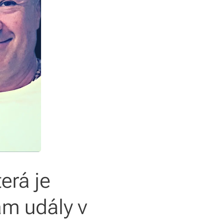
erá je
ám udály v