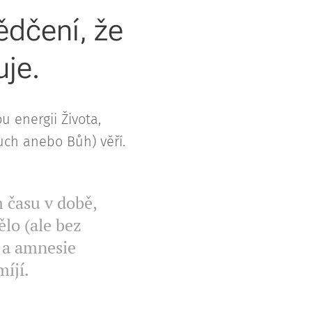
dčení, že
uje.
u energii Života,
Duch anebo Bůh) věří.
 času v době,
ělo (ale bez
 a amnesie
míjí.