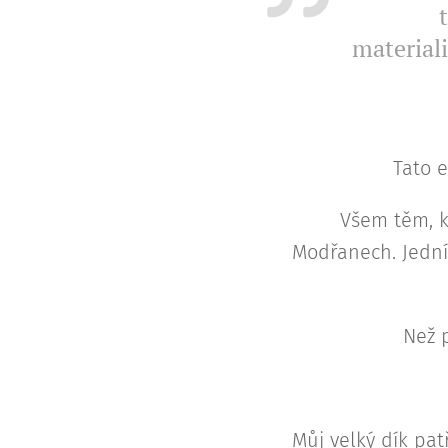
material
Tato 
Všem těm, kt
Modřanech. Jední
Než p
Můj velký dík pa