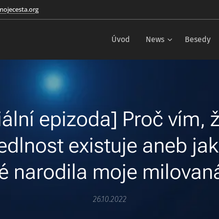
ojecesta.org
Úvod
News
Besedy
ální epizoda] Proč vím, 
edlnost existuje aneb jak
é narodila moje milovaná
26.10.2022