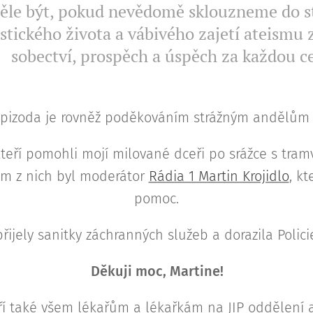
těle být, pokud nevědomě sklouzneme do s
istického života a vábivého zajetí ateism
sobectví, prospěch a úspěch za každou c
epizoda je rovněž poděkováním strážným andělům v
eří pomohli mojí milované dceři po srážce s tramv
m z nich byl moderátor
Rádia 1 Martin Krojidlo
, kt
pomoc.
řijely sanitky záchranných služeb a dorazila Polic
Děkuji moc, Martine!
tří také všem lékařům a lékařkám na JIP oddělení 