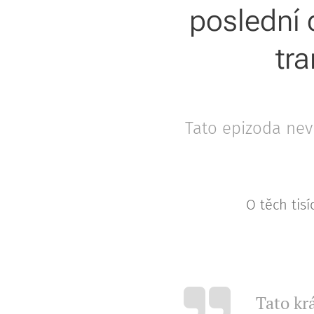
poslední 
tr
Tato epizoda nev
O těch tis
Tato kr