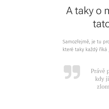
A taky o
tat
Samozřejmě, je tu pro
které taky každý říká
Právě p
kdy j
zlom