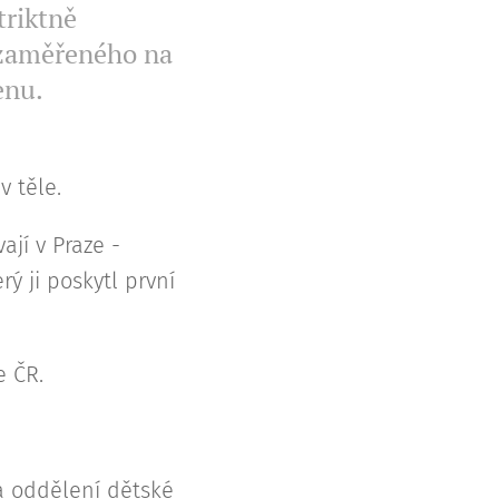
triktně
u zaměřeného na
enu.
 těle.
ají v Praze -
erý ji poskytl první
ie ČR.
a oddělení dětské