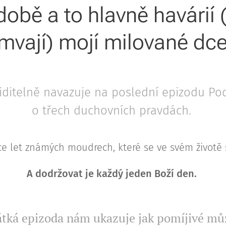
době a to hlavně havárií 
amvají) mojí milované dce
iditelně navazuje na poslední epizodu Po
o třech duchovních pravdách.
íce let známých moudrech, které se ve svém životě s
A dodržovat je každý jeden Boží den.
átká epizoda nám ukazuje jak pomíjivé můž