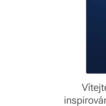
Vítej
inspirová