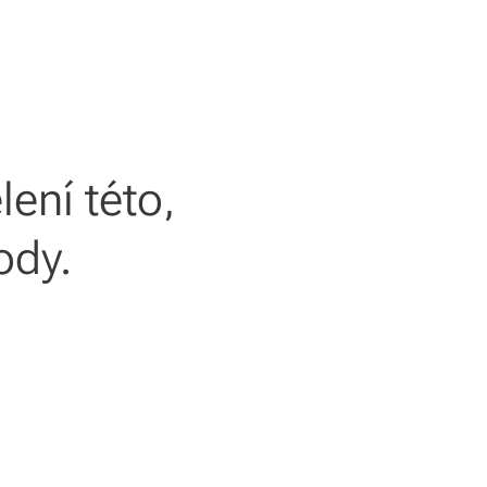
ení této,
ody.