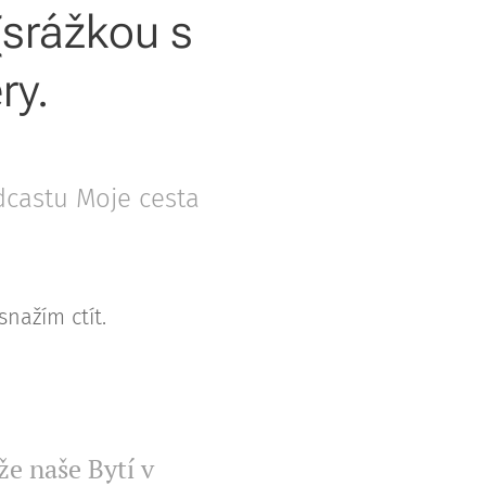
(srážkou s
ry.
dcastu Moje cesta
nažím ctít.
e naše Bytí v