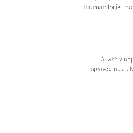
traumatologie Thom
A také v nep
spravedlnosti. 