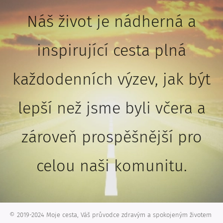
Náš život je nádherná a
inspirující cesta plná
každodenních výzev, jak být
lepší než jsme byli včera a
zároveň prospěšnější pro
celou naši komunitu.
© 2019-2024 Moje cesta, Váš průvodce zdravým a spokojeným životem