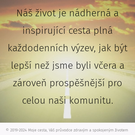
Náš život je nádherná a
inspirující cesta plná
každodenních výzev, jak být
lepší než jsme byli včera a
zároveň prospěšnější pro
celou naši komunitu.
© 2019-2024 Moje cesta, Váš průvodce zdravým a spokojeným životem