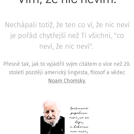
Nechápali totiž, že ten co ví, že nic neví
je pořád chytřejší než Ti všichni, "co
neví, že nic neví".
Přesně tak, jak to vyjádřil svým citátem o více než 20.
století později americký lingvista, filosof a vědec
Noam Chomsky.