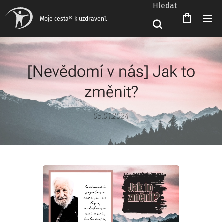
Hledat
Moje cesta® k uzdravení.
[Nevědomí v nás] Jak to
změnit?
05.01.2024