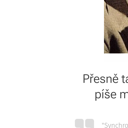
Přesně t
píše m
"Synchro