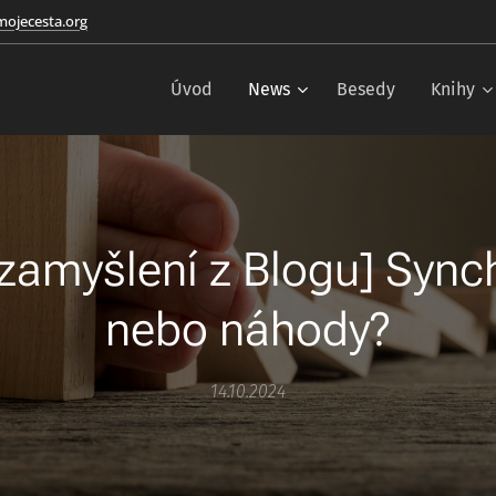
ojecesta.org
Úvod
News
Besedy
Knihy
 zamyšlení z Blogu] Synch
nebo náhody?
14.10.2024