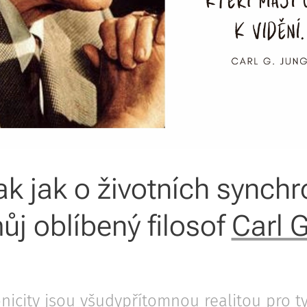
ak jak o životních synchr
ůj oblíbený filosof
Carl 
nicity jsou všudypřítomnou realitou pro ty,