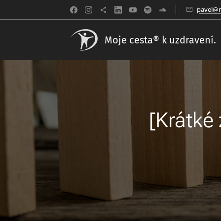
pavel@m
Moje cesta® k uzdravení.
[Krátké