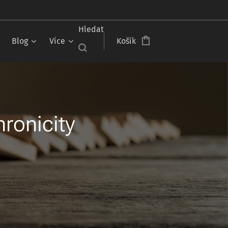
Čeština‎
Hledat
Blog
Více
Košík
ronicity