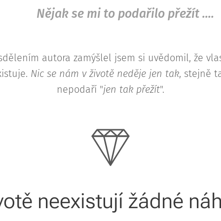
Nějak s
e mi to podařilo přežít ....
sdělením autora zamýšlel jsem si uvědomil, že vla
istuje.
Nic se nám v životě neděje jen tak
, stejně 
nepodaří "
jen tak přežít
".
votě neexistují žádné ná