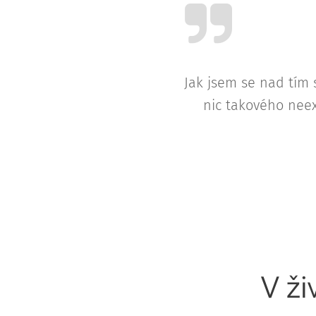
Jak jsem se nad tím 
nic takového neex
V ži