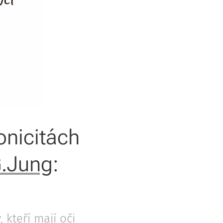
onicitách
G.Jung
:
 kteří mají oči