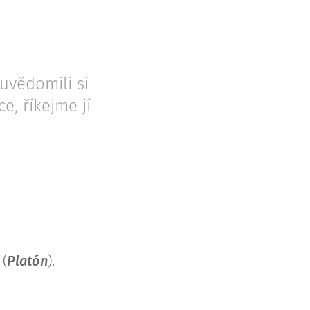
uvědomili si
ce, říkejme jí
 (
Platón
).