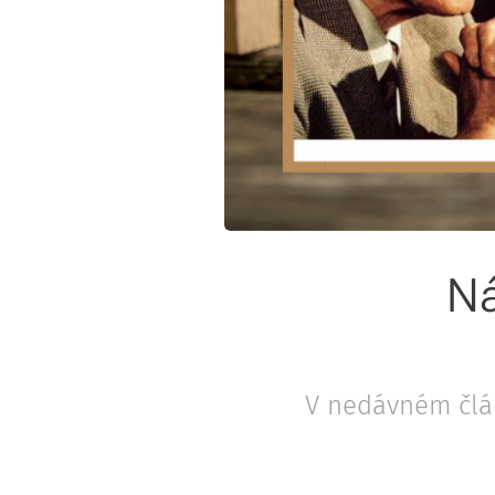
Ná
V nedávném člá